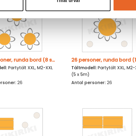
Tillåt urval
26 personer, runda bord (8 stående)
ell:
Partytält XXL
,
M2-XXL
Tältmodell:
Partytält XXL
,
M2-
)
(5 x 5m)
ersoner:
26
Antal personer:
26