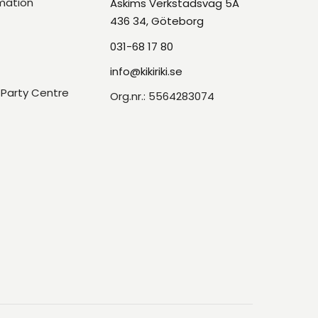
mation
Askims Verkstadsväg 5A
436 34, Göteborg
031-68 17 80
info@kikiriki.se
Party Centre
Org.nr.: 5564283074