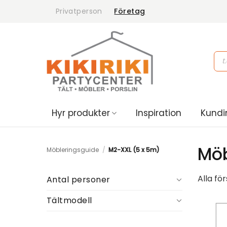
Skip
Privatperson
Företag
to
content
Pro
sea
Hyr produkter
Inspiration
Kundi
Möb
Möbleringsguide
/
M2-XXL (5 x 5m)
Alla fö
Antal personer
Tältmodell