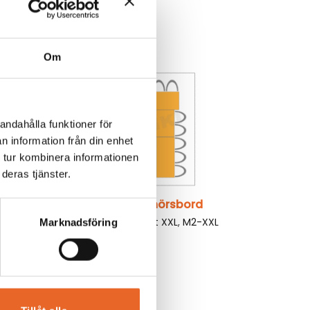
Antal personer:
24
Om
andahålla funktioner för
n information från din enhet
 tur kombinera informationen
deras tjänster.
26 personer, honnörsbord
XXL
Tältmodell:
Partytält XXL
,
M2-XXL
Marknadsföring
(5 x 5m)
Antal personer:
26