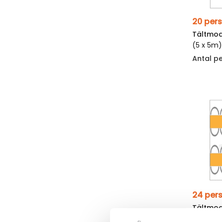
Tältmod
(5 x 5m
Antal p
24 per
Tältmod
(5 x 5m