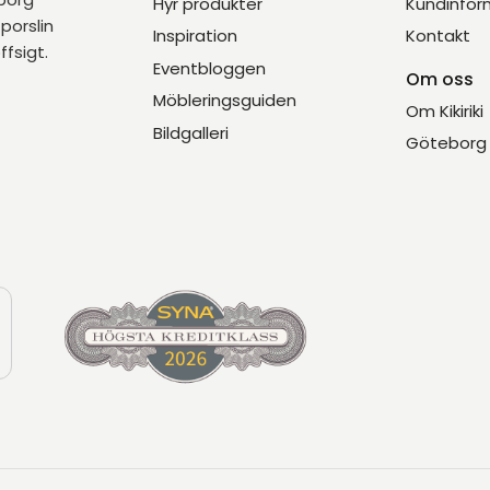
Hyr produkter
Kundinfor
porslin
Inspiration
Kontakt
ffsigt.
Eventbloggen
Om oss
Möbleringsguiden
Om Kikiriki
Bildgalleri
Göteborg 