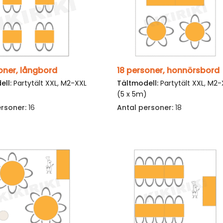
oner, långbord
18 personer, honnörsbord
ell:
Partytält XXL
,
M2-XXL
Tältmodell:
Partytält XXL
,
M2-
)
(5 x 5m)
ersoner:
16
Antal personer:
18