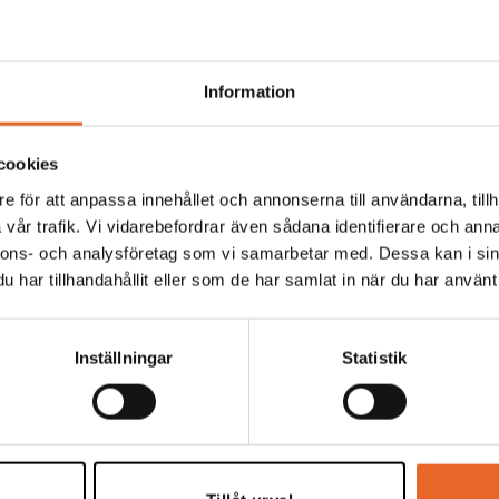
ersoner:
24
Antal personer:
24
Information
cookies
e för att anpassa innehållet och annonserna till användarna, tillh
vår trafik. Vi vidarebefordrar även sådana identifierare och anna
nnons- och analysföretag som vi samarbetar med. Dessa kan i sin
har tillhandahållit eller som de har samlat in när du har använt 
soner, långbord
24 personer, runda bord
ell:
Partytält XXL
,
M2-XXL
Tältmodell:
Partytält XXL
,
M2-
Inställningar
Statistik
)
(5 x 5m)
ersoner:
24
Antal personer:
24