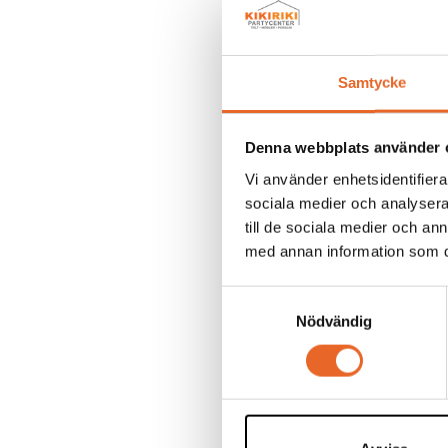
Antal p
Samtycke
Denna webbplats använder 
Vi använder enhetsidentifierar
sociala medier och analysera 
till de sociala medier och a
med annan information som du 
24 per
Samtyckesval
Tältmod
Nödvändig
(5 x 5m
Antal p