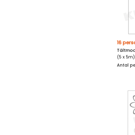
16 pers
Tältmod
(5 x 5m
Antal p