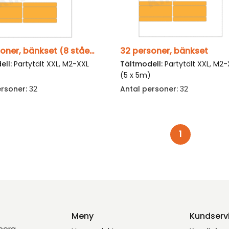
32 personer, bänkset (8 stående)
32 personer, bänkset
ell:
Partytält XXL
,
M2-XXL
Tältmodell:
Partytält XXL
,
M2-
)
(5 x 5m)
ersoner:
32
Antal personer:
32
1
Meny
Kundserv
eborg