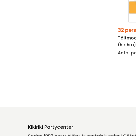
Tältmod
(5 x 5m
Antal p
Kikiriki Partycenter
Sedan 1993 har vi hjälpt tusentals kunder i Göt