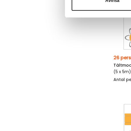
Avvisa
Tältmod
(5 x 5m
Antal p