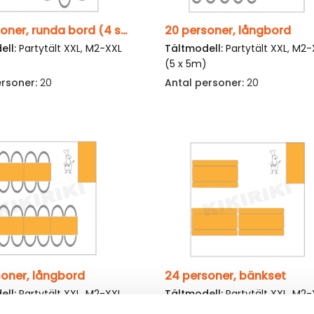
20 personer, runda bord (4 stående)
20 personer, långbord
ell:
Partytält XXL
,
M2-XXL
Tältmodell:
Partytält XXL
,
M2-
)
(5 x 5m)
ersoner:
20
Antal personer:
20
soner, långbord
24 personer, bänkset
ell:
Partytält XXL
,
M2-XXL
Tältmodell:
Partytält XXL
,
M2-
)
(5 x 5m)