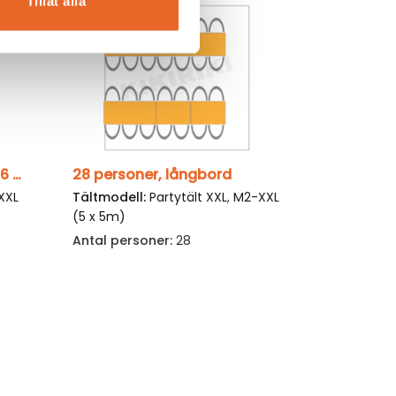
Tillåt alla
26 personer, runda bord (16 stående)
28 personer, långbord
XXL
Tältmodell:
Partytält XXL
,
M2-XXL
(5 x 5m)
Antal personer:
28