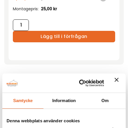
Montagepris:
25,00
kr
Ståbordsöverdrag stretch Ø80cm vit mängd
Lägg till i förfrågan
Andra köpte även till
Samtycke
Information
Om
Bildgalleri för denna produkt
Denna webbplats använder cookies