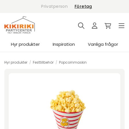
Skip
Privatperson
Företag
to
content
Hyr produkter
Inspiration
Vanliga frågor
Hyr produkter
/
Festtillbehör
/
Popcornmaskin