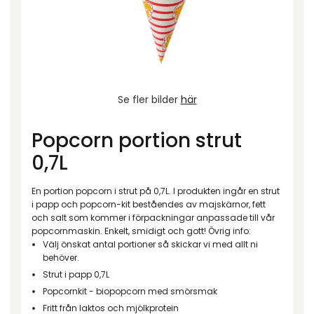
Se fler bilder
här
Popcorn portion strut
0,7L
En portion popcorn i strut på 0,7L. I produkten ingår en strut
i papp och popcorn-kit beståendes av majskärnor, fett
och salt som kommer i förpackningar anpassade till vår
popcornmaskin. Enkelt, smidigt och gott! Övrig info:
Välj önskat antal portioner så skickar vi med allt ni
behöver.
Strut i papp 0,7L
Popcornkit - biopopcorn med smörsmak
Fritt från laktos och mjölkprotein