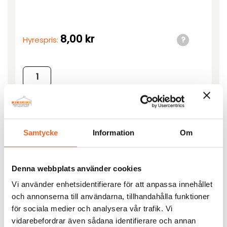
8,00
kr
Hyrespris:
Popcorn portion strut 0,7L mängd
Lägg till i förfrågan
Samtycke
Information
Om
Denna webbplats använder cookies
Specifikationer
Vi använder enhetsidentifierare för att anpassa innehållet
och annonserna till användarna, tillhandahålla funktioner
45x160x70cm
för sociala medier och analysera vår trafik. Vi
26kg
vidarebefordrar även sådana identifierare och annan