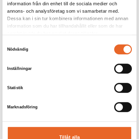
850w
information från din enhet till de sociala medier och
annons- och analysföretag som vi samarbetar med.
220v 1 fas kontakt
Dessa kan i sin tur kombinera informationen med annan
Avtagbar vagn
information som du har tillhandahållit eller som de har
samlat in när du har använt deras tjänster.
Andra köpte även till
Samtyckesval
Nödvändig
Inställningar
Bildgalleri för denna produkt
Statistik
Det är tyvärr tomt här för tillfället.
Marknadsföring
Tillåt alla