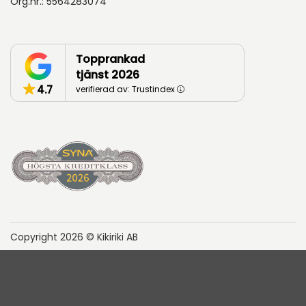
Org.nr.: 5564283074
Topprankad
tjänst 2026
4.7
verifierad av: Trustindex
Copyright 2026 © Kikiriki AB
Hyresvillkor
Cookies