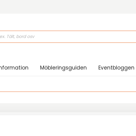
ducts
rch
nformation
Möbleringsguiden
Eventbloggen
v hyrgodset under en användningsdag. I priset ingår att
gen om tillställning är en lördag. För längre hyresperiod