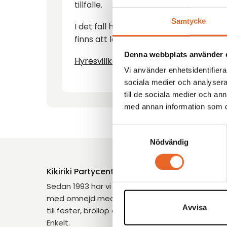
tillfälle.
Samtycke
I det fall hyresgodset ej återlämnas p
finns att ladda ner här, klicka på länk
Denna webbplats använder 
Hyresvillkor
Vi använder enhetsidentifierar
sociala medier och analysera 
till de sociala medier och a
med annan information som du 
Samtyckesval
Nödvändig
Kikiriki Partycenter
Sedan 1993 har vi hjälpt tusentals kunder i Göt
med omnejd med uthyrning av tält, möbler och 
Avvisa
till fester, bröllop och företagsevent. Tryggt. Pro
Enkelt.