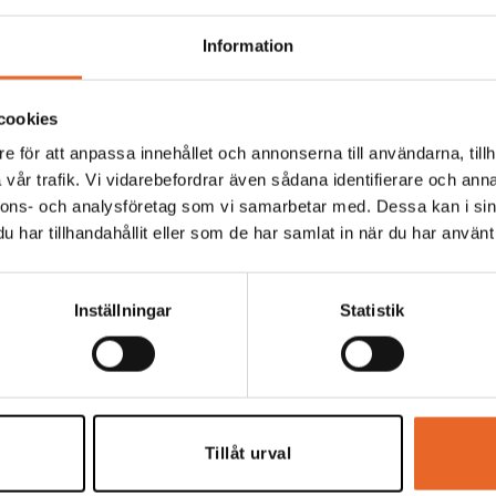
Information
å avtalad tid debiteras en extra hyra för varje påbörjad k
en nedan:
cookies
e för att anpassa innehållet och annonserna till användarna, tillh
vår trafik. Vi vidarebefordrar även sådana identifierare och anna
nnons- och analysföretag som vi samarbetar med. Dessa kan i sin
har tillhandahållit eller som de har samlat in när du har använt 
Inställningar
Statistik
Meny
Kundserv
eborg
Hyr produkter
Kundinfor
porslin
Inspiration
Kontakt
Tillåt urval
ffsigt.
Eventbloggen
Om oss