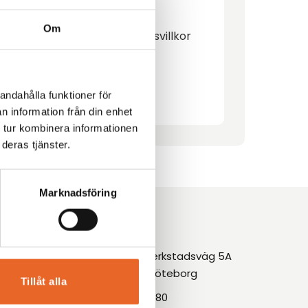
Om
alenderdag. Fullständiga hyresvillkor
andahålla funktioner för
n information från din enhet
 tur kombinera informationen
deras tjänster.
Marknadsföring
ice
Kontakt
mation
Askims Verkstadsväg 5A
436 34, Göteborg
Tillåt alla
031-68 17 80