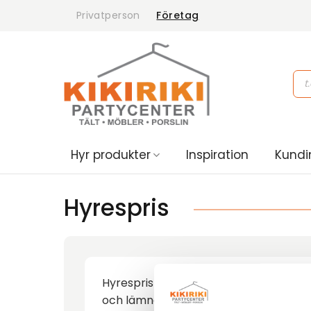
Skip
Privatperson
Företag
to
content
Pro
sea
Hyr produkter
Inspiration
Kundi
Hyrespris
Hyrespris avser kostnaden för hyra a
och lämnas dagen efter, eller på månda