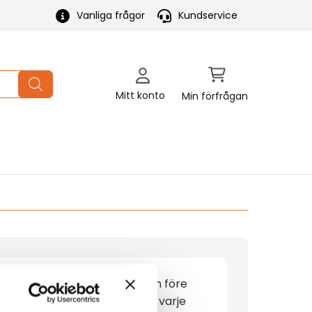
Vanliga frågor
Kundservice
Mitt konto
Min förfrågan
 hyresgodset kan hämtas dagen före
er offereras separat pris vid varje