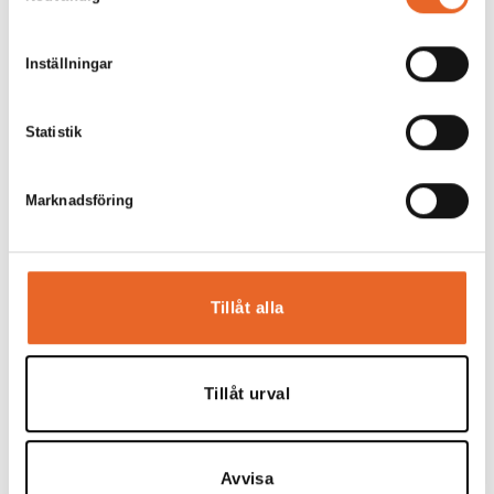
Inställningar
Statistik
Tält R12,5-XXL 12,5x25m
Tält R15-XXL 15x25m
2
312,5m
2
375m
Marknadsföring
250-450 personer
400-600 personer
0,00
kr
0,00
kr
Tillåt alla
Tillåt urval
Tält R15-XXL 15x20m
Avvisa
2
300m