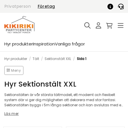
Skip
Privatperson
Företag
to
content
Hyr produkter
Inspiration
Vanliga frågor
Hyr produkter
/
Tält
/
Sektionstält XXL
/
Sida 1
Meny
Hyr Sektionstält XXL
Sektionstälten är vår största tältmodell, ett modernt och flexibelt
system där vi ger dig möjligheten att dekorera med stor fantasi.
Sektionstälten byggs i 5m långa sektioner och kan avslutas med en
2,5m sektion. Dessa modellerna kan förlängas i det oändliga och
Läs mer
nedan visar vi bara några varianter som exempel. Kontakta oss om
ni önskar offert på en större modell.