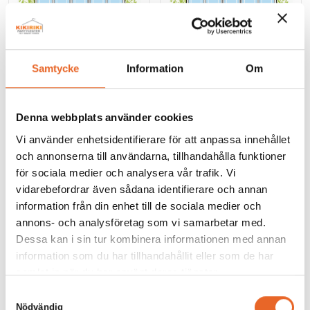
Tält R12,5-XXL 12,5x…
Tält R12,5-XXL 12,5x20m
2
Längder > 25m
250m
Samtycke
Information
Om
200-350 personer
0,00
kr
0,00
kr
Denna webbplats använder cookies
Vi använder enhetsidentifierare för att anpassa innehållet
och annonserna till användarna, tillhandahålla funktioner
för sociala medier och analysera vår trafik. Vi
vidarebefordrar även sådana identifierare och annan
information från din enhet till de sociala medier och
annons- och analysföretag som vi samarbetar med.
Tält R10-XXL 10x…
Tält R15-XXL 15x…
Dessa kan i sin tur kombinera informationen med annan
Längder > 20m
Längder > 25m
information som du har tillhandahållit eller som de har
0,00
kr
0,00
kr
samlat in när du har använt deras tjänster.
Samtyckesval
Nödvändig