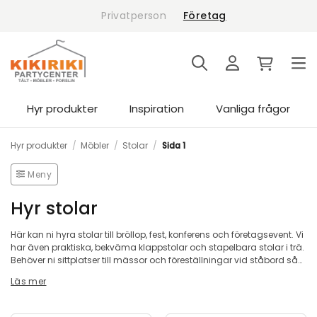
Skip
Privatperson
Företag
to
content
Hyr produkter
Inspiration
Vanliga frågor
Hyr produkter
/
Möbler
/
Stolar
/
Sida 1
Meny
Hyr stolar
Här kan ni hyra stolar till bröllop, fest, konferens och företagsevent. Vi
har även praktiska, bekväma klappstolar och stapelbara stolar i trä.
Behöver ni sittplatser till mässor och föreställningar vid ståbord så
har vi flera olika modeller av barstolar med och utan rygg,
Läs mer
konferensstolar, chiavari stolar, bankettstolar och mycket mer. För
att höja nivån ytterligare så kan ni hyra stolsöverdrag som passar
perfekt för bröllop.
»