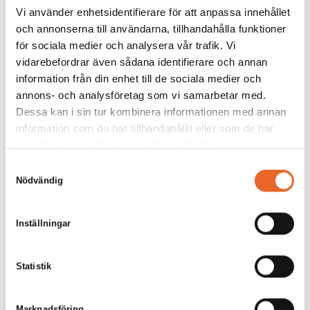
Figursytt, välstruket, till
Vi använder enhetsidentifierare för att anpassa innehållet
bankettstolen
32,00
kr
och annonserna till användarna, tillhandahålla funktioner
60,00
kr
för sociala medier och analysera vår trafik. Vi
vidarebefordrar även sådana identifierare och annan
Favorit
information från din enhet till de sociala medier och
annons- och analysföretag som vi samarbetar med.
Dessa kan i sin tur kombinera informationen med annan
information som du har tillhandahållit eller som de har
samlat in när du har använt deras tjänster.
Samtyckesval
Nödvändig
Stolsdyna grön
Barstol stapelbar
till Chiavari
Krom och svart
Inställningar
0,00
kr
78,00
kr
Statistik
Marknadsföring