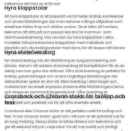
välkomna att höra av er till oss!
Hyra klappstolar
Att hyra klappstolar är ett populärt val för fester, bröllop, konferenser
och andra tillställningar där man behöver många sittplatser som
enkelt kan fällas ihop och ställas undan. De är lätta att hantera,
bekväma att sitta på och passar lika bra för inomhus- som
utomhusevenemang. Hos oss kan du hyra klappstolar i olika
modeller, inklusive klassiska klappstolar med metallbas och
plastsits och vita bröllopsstolar med dyna, för att skapa rätt känsla
Hyra stolsöverdrag
och komfort på ditt event.
Hyr stolsöverdrag när din tillställning en lyxigare inredning och
känsla. Genom att addera stolsöverdrag till bankettstolar får du en
detalj som kan göra stor skillnad. Våra stolsöverdrag är perfekta för
bröllop, galamiddagar och andra högtidliga tillställningar där
dekorationen spelar en stor roll. Med överdrag i olika färger och
material kan du enkelt anpassa stolarna efter tillställningens tema
och skapa en sammanhängande look. Våra överdrag är
Crossback och Chiavari stolar för bröllop och
designade för både klappstolar och bankettstolar, vilket gör dem till
fest
ett flexibelt och praktiskt val för att lyfta eventets estetik.
Crossback eller Chiavari stolar är det perfekta valet för bröllop och
fest. Vi har chiavari stolar i guld och i vitt som är ett självklart val för
en lyxig middag. Dessa stolar är både stilrena och bekväma och
ger ett exklusivt intryck i varje lokal. För ett mer rustikt och lantligt