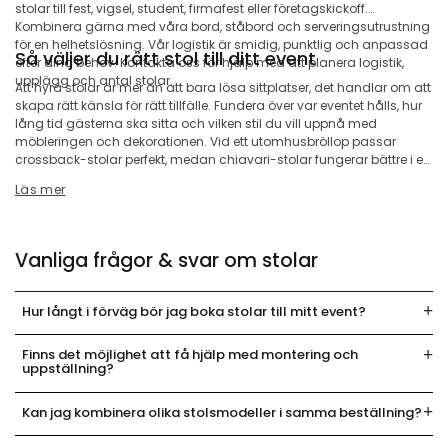
stolar till fest, vigsel, student, firmafest eller företagskickoff.
Kombinera gärna med våra bord, ståbord och serveringsutrustning
för en helhetslösning. Vår logistik är smidig, punktlig och anpassad
Så väljer du rätt stol till ditt event
efter dina behov. Kontakta oss för hjälp med att planera logistik,
upplägg och antal stolar.
Att hyra stolar är mer än att bara lösa sittplatser, det handlar om att
skapa rätt känsla för rätt tillfälle. Fundera över var eventet hålls, hur
lång tid gästerna ska sitta och vilken stil du vill uppnå med
möbleringen och dekorationen. Vid ett utomhusbröllop passar
crossback-stolar perfekt, medan chiavari-stolar fungerar bättre i en
pampig lokal. För företagsevent med fokus på föreläsningar eller
Läs mer
middagar är konferens- eller bankettstolar ett bättre val. Behöver du
många stolar på liten yta är klappstolarna oslagbara. Vi har lång
erfarenhet av att matcha rätt stol med rätt evenemang och hjälper
dig gärna att välja. Vår expertis gör att du kan känna dig trygg
Vanliga frågor & svar om stolar
genom hela processen.
Hur långt i förväg bör jag boka stolar till mitt event?
Finns det möjlighet att få hjälp med montering och
uppställning?
Kan jag kombinera olika stolsmodeller i samma beställning?