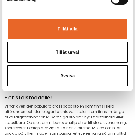
Stolsöverdrag
Barstol Trä
Tillåt alla
sand slät
Hopfällbar
Figursytt, välstruket, till
58,00
kr
bankettstolen
Tillåt urval
60,00
kr
1
2
Avvisa
Fler stolsmodeller
Vi har även den populära crossback stolen som finns i flera
utföranden och den eleganta chiavari stolen som finns i många
olika färgkombinationer. Samtliga stolar vi hyr ut är fällbara eller
stapelbara. Oavsett om ni behöver sittplatser till stora evenemang,
konferenser, bröllop eller vigsel så har vi alternativ. Och om ni är
osäkra på vilken modell som passar ert evenemang så är ni alltid