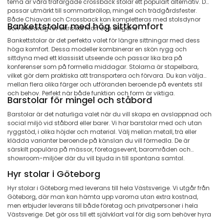
tema är våra träfärgade crossback stolar ett populärt alternativ. De
passar utmärkt till sommarbröllop, mingel och trädgårdsfester.
Både Chiavari och Crossback kan kompletteras med stolsdynor
Bankettstolar med hög sittkomfort
och överdrag för extra komfort och elegans.
Bankettstolar är det perfekta valet för längre sittningar med dess
höga komfort. Dessa modeller kombinerar en skön rygg och
sittdyna med ett klassiskt utseende och passar lika bra på
konferenser som på formella middagar. Stolarna är stapelbara,
vilket gör dem praktiska att transportera och förvara. Du kan välja
mellan flera olika färger och utföranden beroende på eventets stil
och behov. Perfekt när både funktion och form är viktiga.
Barstolar för mingel och ståbord
Barstolar är det naturliga valet när du vill skapa en avslappnad och
social miljö vid ståbord eller barer. Vi har barstolar med och utan
ryggstöd, i olika höjder och material. Välj mellan metall, trä eller
klädda varianter beroende på känslan du vill förmedla. De är
särskilt populära på mässor, företagsevent, barområden och
showroom-miljöer där du vill bjuda in till spontana samtal.
Hyr stolar i Göteborg
Hyr stolar i Göteborg med leverans till hela Västsverige. Vi utgår från
Göteborg, där man kan hämta upp varorna utan extra kostnad,
men erbjuder leverans till både företag och privatpersoner i hela
Västsverige. Det gör oss till ett självklart val för dig som behöver hyra