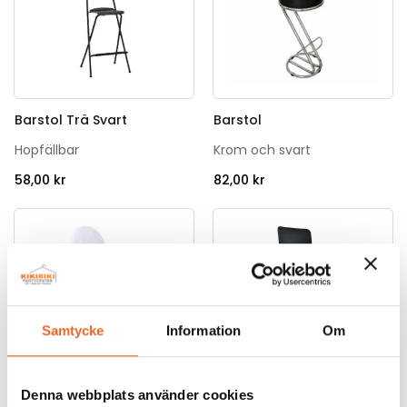
Barstol Trä Svart
Barstol
Hopfällbar
Krom och svart
58,00
kr
82,00
kr
Samtycke
Information
Om
Stolsöverdrag
Klädd stol Jupiter
vit slät
Denna webbplats använder cookies
Stapelbar