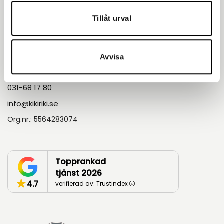
Om oss
Om Kikiriki
Tillåt urval
Göteborg Party Centre
Kontakt
Avvisa
Askims Verkstadsväg 5A 436 34, Göteborg
031-68 17 80
info@kikiriki.se
Org.nr.: 5564283074
Topprankad
tjänst 2026
4.7
verifierad av: Trustindex