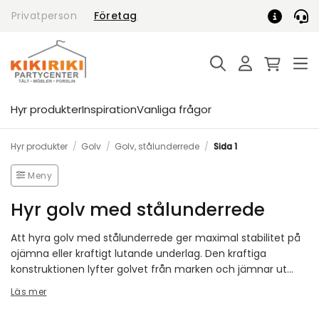
Skip
Privatperson
Företag
to
content
Hyr produkter
Inspiration
Vanliga frågor
Hyr produkter
/
Golv
/
Golv, stålunderrede
/
Sida 1
Meny
Hyr golv med stålunderrede
Att hyra golv med stålunderrede ger maximal stabilitet på
ojämna eller kraftigt lutande underlag. Den kraftiga
konstruktionen lyfter golvet från marken och jämnar ut
nivåskillnader, vilket gör det perfekt för större tält, mässor
Läs mer
och evenemang med hög belastning. Resultatet blir ett
stadigt och professionellt underlag som håller hela vägen.