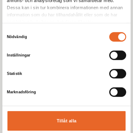
annons- och analysföretag som vi samarbetar med.
Dessa kan i sin tur kombinera informationen med annan
information som du har tillhandahållit eller som de har
samlat in när du har använt deras tjänster.
Samtyckesval
Nödvändig
Meny
Hyr produkter
Inställningar
Inspiration
Eventbloggen
Statistik
Möbleringsguiden
Bildgalleri
Marknadsföring
Kundservice
Kundinformation
Kontakt
Tillåt alla