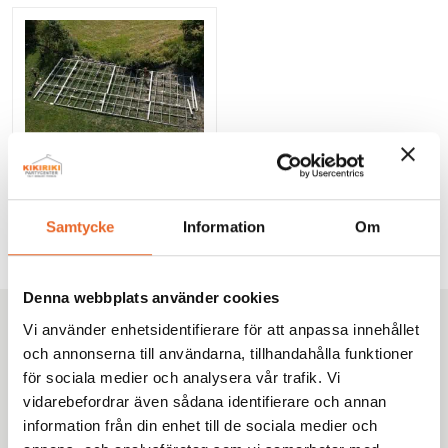
Behöver du golv till andra tälttyper går du till
alla våra
tältgolv
.
Golv, stålunderrede
kr /m2
43,00
kr
Samtycke
Information
Om
Denna webbplats använder cookies
Vi använder enhetsidentifierare för att anpassa innehållet
Kikiriki Partycenter
och annonserna till användarna, tillhandahålla funktioner
Sedan 1993 har vi hjälpt tusentals kunder i Göteborg
för sociala medier och analysera vår trafik. Vi
med omnejd med uthyrning av tält, möbler och porslin
vidarebefordrar även sådana identifierare och annan
till fester, bröllop och företagsevent. Tryggt. Proffsigt.
information från din enhet till de sociala medier och
Enkelt.