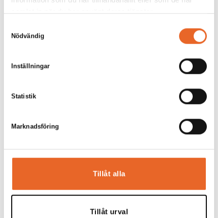
samlat in när du har använt deras tjänster.
Samtyckesval
Nödvändig
Bord 180x80cm
Hyrespris:
66,00
kr
Inställningar
Montagepris:
20,00
kr
Lägg till
Statistik
Marknadsföring
Tillåt alla
Bord 120x80cm
Hyrespris:
58,00
kr
Montagepris:
20,00
kr
Tillåt urval