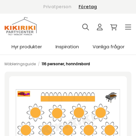
Skip
Privatperson
Företag
to
content
Hyr produkter
Inspiration
Vanliga frågor
Möbleringsguide
/
116 personer, honnörsbord