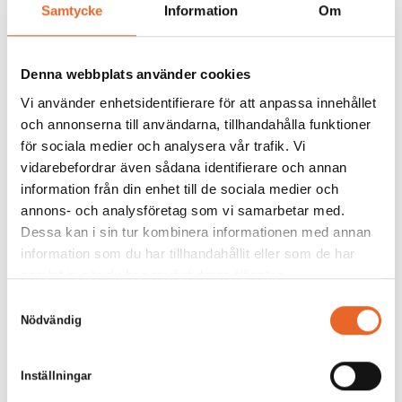
Samtycke
Information
Om
Lägg till
Denna webbplats använder cookies
Vi använder enhetsidentifierare för att anpassa innehållet
och annonserna till användarna, tillhandahålla funktioner
för sociala medier och analysera vår trafik. Vi
vidarebefordrar även sådana identifierare och annan
Runt bord Ø150cm
information från din enhet till de sociala medier och
annons- och analysföretag som vi samarbetar med.
Hyrespris:
190,00
kr
Dessa kan i sin tur kombinera informationen med annan
Montagepris:
50,00
kr
information som du har tillhandahållit eller som de har
samlat in när du har använt deras tjänster.
Lägg till
Samtyckesval
Nödvändig
Inställningar