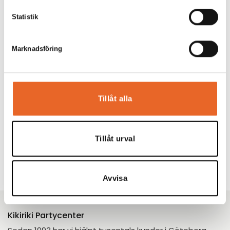
Bord 180x80cm
Statistik
Hyrespris:
66,00
kr
Montagepris:
20,00
kr
Marknadsföring
Lägg till
Tillåt alla
Tillåt urval
Förgyll ditt evenemang
Avvisa
Kikiriki Partycenter