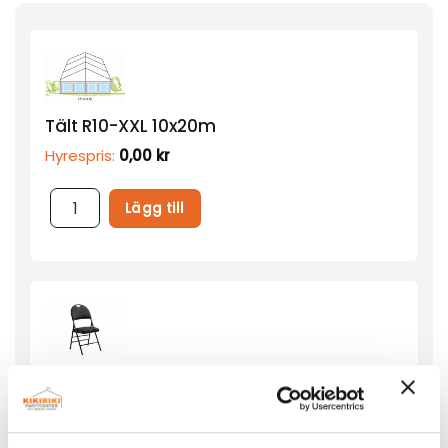
Tält R10-XXL 10x20m
Hyrespris:
0,00
kr
Lägg till
Klappstol klädd Toronto
Hyrespris:
24,00
kr
Montagepris:
6,00
kr