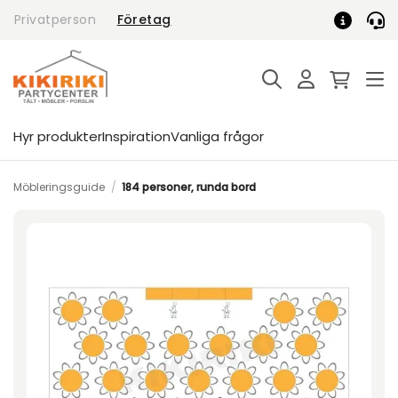
Skip
Privatperson
Företag
to
content
Hyr produkter
Inspiration
Vanliga frågor
Möbleringsguide
/
184 personer, runda bord