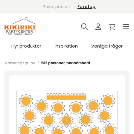
Skip
Privatperson
Företag
to
content
Hyr produkter
Inspiration
Vanliga frågor
Möbleringsguide
/
232 personer, honnörsbord