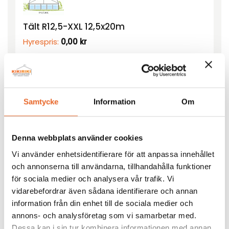
Tält R12,5-XXL 12,5x20m
Hyrespris:
0,00
kr
Lägg till
Samtycke
Information
Om
Denna webbplats använder cookies
Vi använder enhetsidentifierare för att anpassa innehållet
Runt bord Ø180cm
och annonserna till användarna, tillhandahålla funktioner
Hyrespris:
218,00
kr
för sociala medier och analysera vår trafik. Vi
Montagepris:
80,00
kr
vidarebefordrar även sådana identifierare och annan
information från din enhet till de sociala medier och
Lägg till
annons- och analysföretag som vi samarbetar med.
Dessa kan i sin tur kombinera informationen med annan