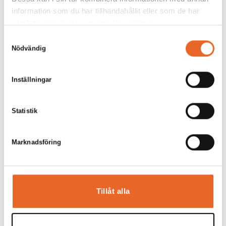
information som du har tillhandahållit eller som de har
samlat in när du har använt deras tjänster.
Samtyckesval
Nödvändig
Bord 180x80cm
Inställningar
Hyrespris:
66,00
kr
Montagepris:
20,00
kr
Statistik
Lägg till
Marknadsföring
Tillåt alla
Bord 120x80cm
Hyrespris:
58,00
kr