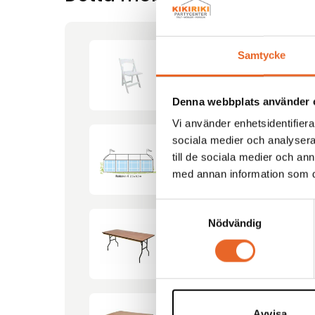
Samtycke
Bröllopsstol
Denna webbplats använder 
Vi använder enhetsidentifierar
sociala medier och analysera 
till de sociala medier och a
Tält Baldakin-4 2,3×9,2m
med annan information som du 
Samtyckesval
Nödvändig
Bord 180x80cm
Avvisa