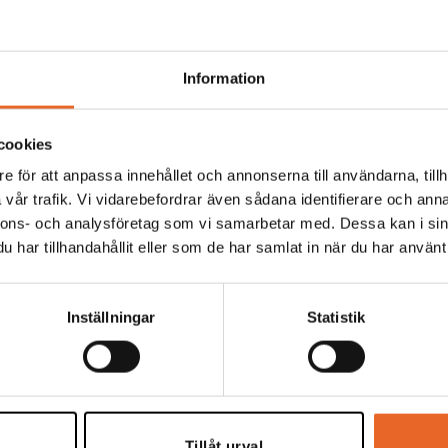
Information
Hyrespris:
45,00
kr
Montagepris:
6,00
kr
cookies
e för att anpassa innehållet och annonserna till användarna, tillh
vår trafik. Vi vidarebefordrar även sådana identifierare och anna
nnons- och analysföretag som vi samarbetar med. Dessa kan i sin
Hyrespris:
2 680,00
kr
Montagepris:
2 460,
har tillhandahållit eller som de har samlat in när du har använt 
Inställningar
Statistik
Hyrespris:
66,00
kr
Montagepris:
20,00
k
Tillåt urval