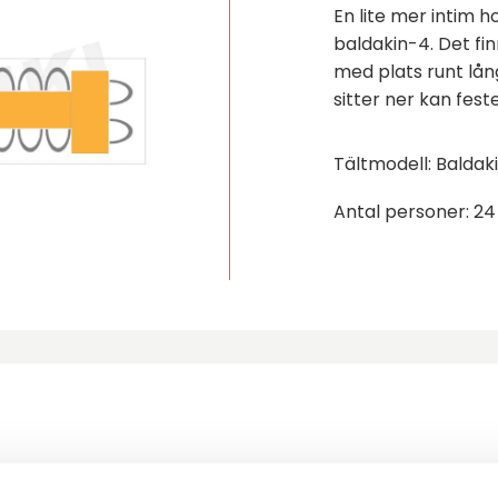
En lite mer intim h
baldakin-4. Det fin
med plats runt lå
sitter ner kan fest
Tältmodell: Baldaki
Antal personer: 24
ler följande produkter