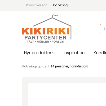
Skip
Privatperson
Företag
to
content
Pro
sea
Hyr produkter
Inspiration
Kundi
Möbleringsguide
/
24 personer, honnörsbord