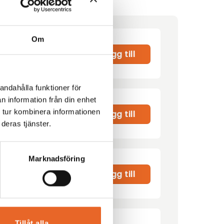
Om
Lägg till
andahålla funktioner för
n information från din enhet
 tur kombinera informationen
00
kr
Lägg till
deras tjänster.
Marknadsföring
r
Lägg till
Tillåt alla