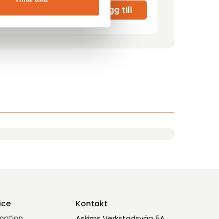
r
Lägg till
ice
Kontakt
mation
Askims Verkstadsväg 5A