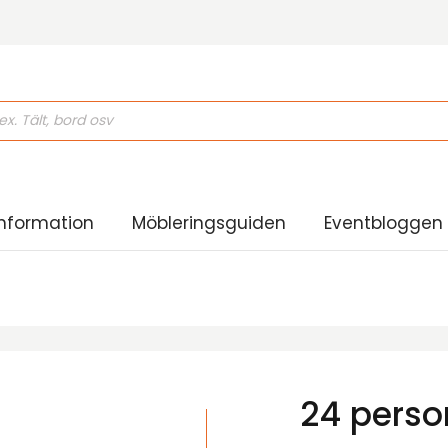
ducts
rch
nformation
Möbleringsguiden
Eventbloggen
24 perso