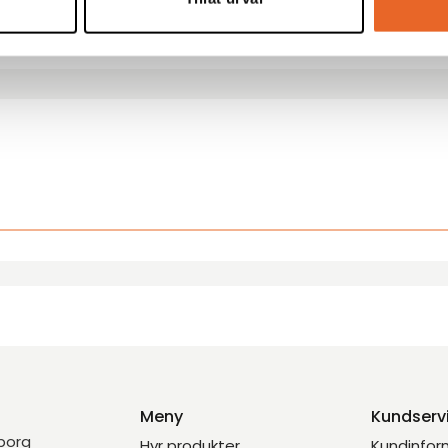
Hyrespris:
58,00
kr
Montagepris:
20,00
k
Meny
Kundserv
eborg
Hyr produkter
Kundinfor