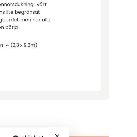
onnörsdukning i vårt
ns lite begränsat
ngbordet men när alla
en börja.
n-4 (2,3 x 9,2m)