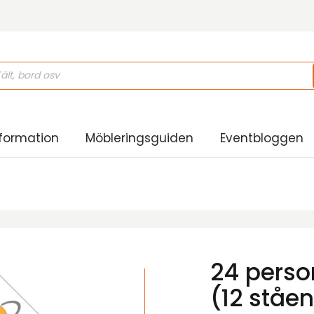
s
formation
Möbleringsguiden
Eventbloggen
24 perso
(12 ståe