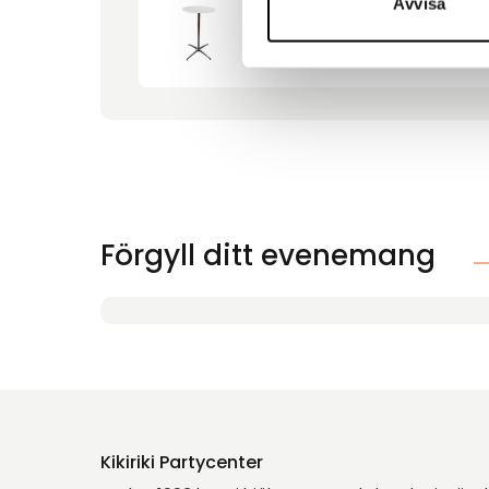
Avvisa
Ståbord runt Ø60cm vit
Förgyll ditt evenemang
Kikiriki Partycenter