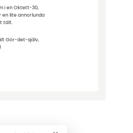
m i en Oktett-30,
 en lite annorlunda
t tält.
lt Gör-det-själv,
)