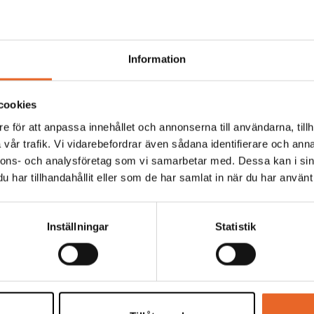
ler följande produkter
Information
Hyrespris:
24,00
kr
Montagepris:
6,00
kr
cookies
e för att anpassa innehållet och annonserna till användarna, tillh
vår trafik. Vi vidarebefordrar även sådana identifierare och anna
nnons- och analysföretag som vi samarbetar med. Dessa kan i sin
Hyrespris:
2 780,00
kr
Montagepris:
2 020,
har tillhandahållit eller som de har samlat in när du har använt 
Inställningar
Statistik
Hyrespris:
140,00
kr
Montagepris:
42,00
k