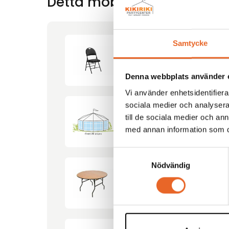
Detta möbelförslag innehål
Samtycke
Klappstol klädd Toronto
Denna webbplats använder 
Vi använder enhetsidentifierar
sociala medier och analysera 
till de sociala medier och a
Tält Oktett-30 Ø6m
med annan information som du 
Samtyckesval
Nödvändig
Runt bord Ø120cm