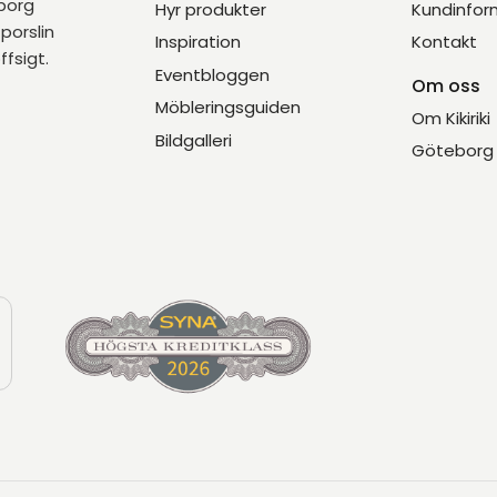
eborg
Hyr produkter
Kundinfor
porslin
Inspiration
Kontakt
ffsigt.
Eventbloggen
Om oss
Möbleringsguiden
Om Kikiriki
Bildgalleri
Göteborg 