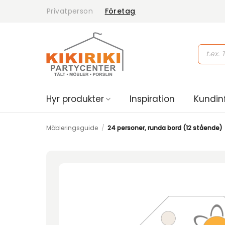
Skip
Privatperson
Företag
to
content
Product
search
Hyr produkter
Inspiration
Kundin
Möbleringsguide
/
24 personer, runda bord (12 stående)