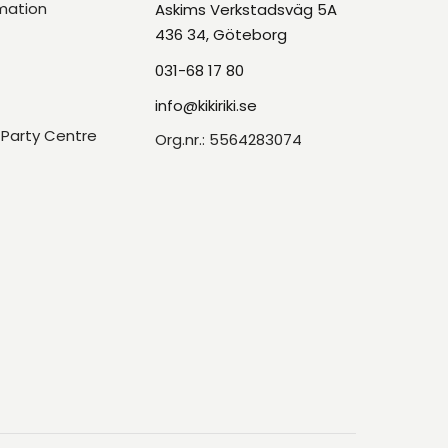
mation
Askims Verkstadsväg 5A
436 34, Göteborg
031-68 17 80
info@kikiriki.se
Party Centre
Org.nr.: 5564283074