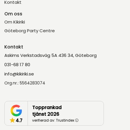
Kontakt
Om oss
Om Kikiriki
Göteborg Party Centre
Kontakt
Askims Verkstadsväg 5A 436 34, Göteborg
031-68 17 80
info@kikiriki.se
Org.nr.: 5564283074
Topprankad
tjänst 2026
4.7
verifierad av: Trustindex