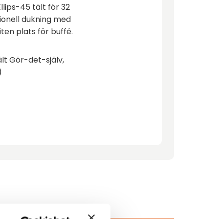
lips-45 tält för 32
tionell dukning med
iten plats för buffé.
lt Gör-det-själv,
)