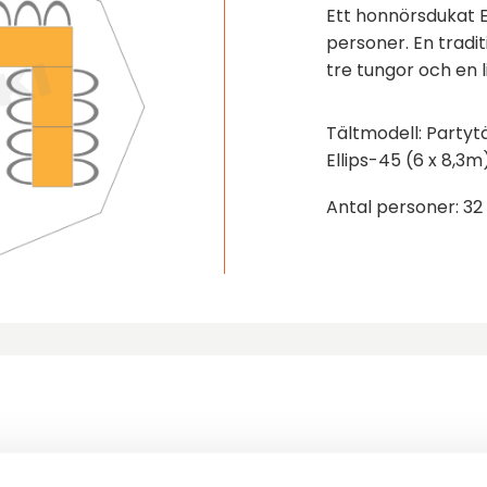
Ett honnörsdukat El
personer. En tradi
tre tungor och en l
Tältmodell: Partytä
Ellips-45 (6 x 8,3m
Antal personer: 32
ler följande produkter