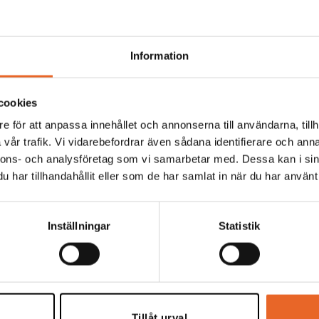
Information
Hyrespris:
45,00
kr
Montagepris:
6,00
kr
cookies
e för att anpassa innehållet och annonserna till användarna, tillh
vår trafik. Vi vidarebefordrar även sådana identifierare och anna
nnons- och analysföretag som vi samarbetar med. Dessa kan i sin
Hyrespris:
3 440,00
kr
Montagepris:
2 420,
har tillhandahållit eller som de har samlat in när du har använt 
Inställningar
Statistik
Hyrespris:
66,00
kr
Montagepris:
20,00
k
Tillåt urval