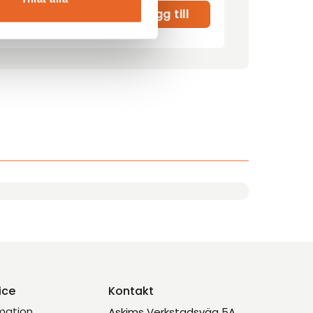
r
Lägg till
ice
Kontakt
mation
Askims Verkstadsväg 5A