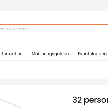
ducts
rch
nformation
Möbleringsguiden
Eventbloggen
32 perso