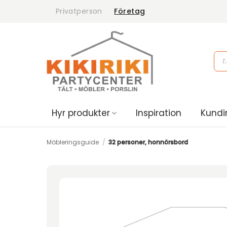
Skip
Privatperson
Företag
to
content
Pro
sea
Hyr produkter
Inspiration
Kundi
Möbleringsguide
/
32 personer, honnörsbord