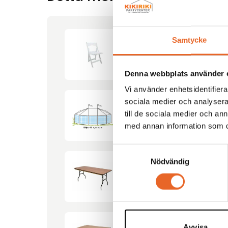
Samtycke
Bröllopsstol
Denna webbplats använder 
Vi använder enhetsidentifierar
sociala medier och analysera 
till de sociala medier och a
Tält Ellips-45 6×8,3m
med annan information som du 
Samtyckesval
Nödvändig
Bord 180x80cm
Avvisa