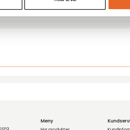
Hyrespris:
58,00
kr
Montagepris:
20,00
k
Meny
Kundserv
eborg
Hyr produkter
Kundinfor