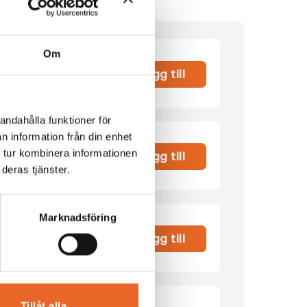
Om
Lägg till
andahålla funktioner för
n information från din enhet
 tur kombinera informationen
00
kr
Lägg till
deras tjänster.
Marknadsföring
r
Lägg till
Tillåt alla