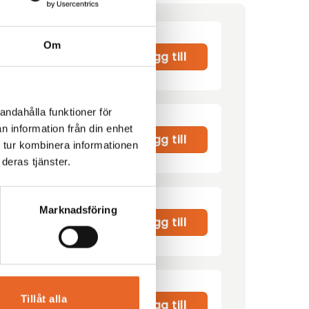
Om
Lägg till
andahålla funktioner för
n information från din enhet
00
kr
Lägg till
 tur kombinera informationen
deras tjänster.
Marknadsföring
r
Lägg till
Tillåt alla
r
Lägg till