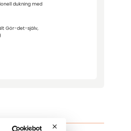
tionell dukning med
lt Gör-det-själv,
)