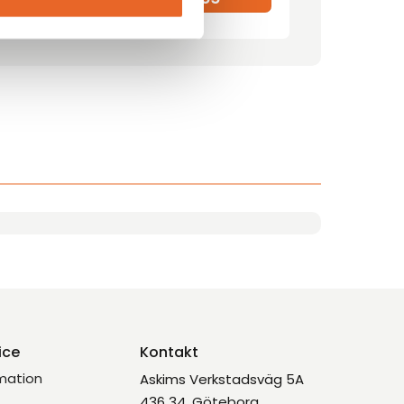
ice
Kontakt
mation
Askims Verkstadsväg 5A
436 34, Göteborg