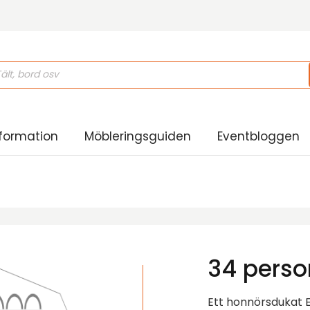
s
formation
Möbleringsguiden
Eventbloggen
34 perso
Ett honnörsdukat El