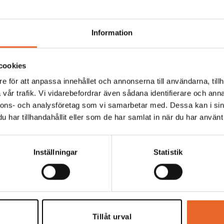
Information
Hyrespris:
45,00
kr
Montagepris:
6,00
kr
cookies
e för att anpassa innehållet och annonserna till användarna, tillh
vår trafik. Vi vidarebefordrar även sådana identifierare och anna
Hyrespris:
3 440,00
kr
Montagepris:
2 420,
nnons- och analysföretag som vi samarbetar med. Dessa kan i sin
har tillhandahållit eller som de har samlat in när du har använt 
Inställningar
Statistik
Hyrespris:
66,00
kr
Montagepris:
20,00
k
Tillåt urval
Hyrespris:
58,00
kr
Montagepris:
20,00
k