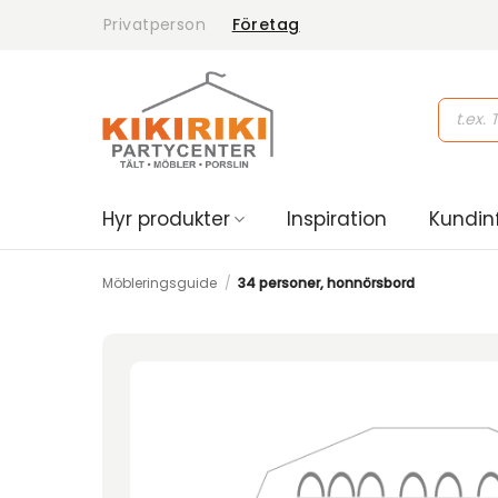
Skip
Privatperson
Företag
to
content
Product
search
Hyr produkter
Inspiration
Kundin
Möbleringsguide
/
34 personer, honnörsbord