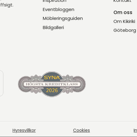
Inspiration
Kontakt
ffsigt.
Eventbloggen
Om oss
Möbleringsguiden
Om Kikiriki
Bildgalleri
Göteborg 
Hyresvillkor
Cookies
I