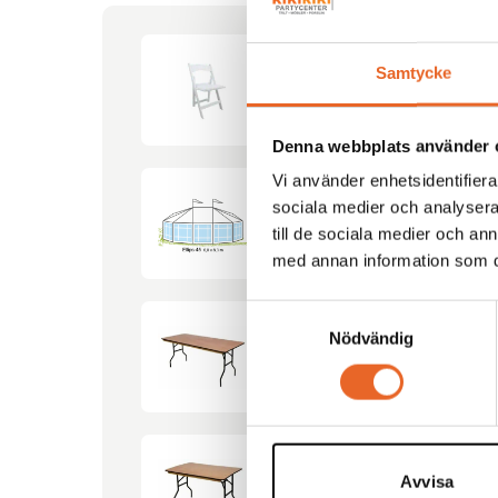
Samtycke
Bröllopsstol
Denna webbplats använder 
Vi använder enhetsidentifierar
sociala medier och analysera 
Tält Ellips-45 6×8,3m
till de sociala medier och a
med annan information som du 
Samtyckesval
Nödvändig
Bord 180x80cm
Avvisa
Bord 120x80cm