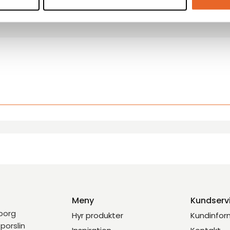
Meny
Kundserv
eborg
Hyr produkter
Kundinfor
porslin