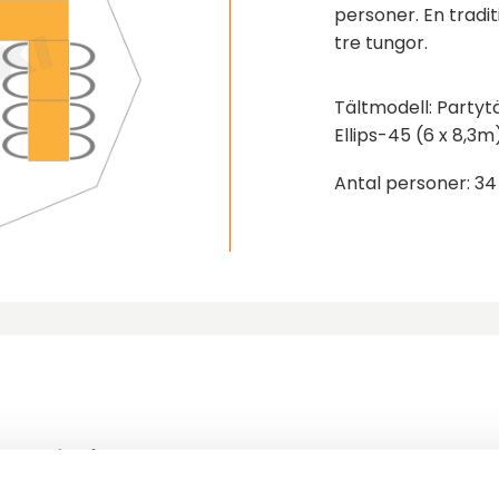
personer. En tradi
tre tungor.
Tältmodell: Partytä
Ellips-45 (6 x 8,3m
Antal personer: 34
ler följande produkter