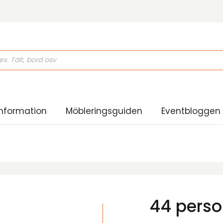
ducts
rch
nformation
Möbleringsguiden
Eventbloggen
44 perso