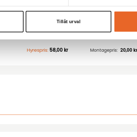
Hyrespris:
66,00
kr
Montagepris:
20,00
k
Tillåt urval
Hyrespris:
58,00
kr
Montagepris:
20,00
k