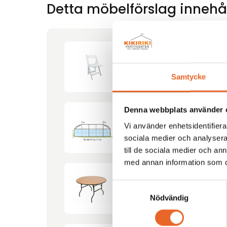
Detta möbelförslag innehål
Bröllopsstol
Samtycke
Denna webbplats använder 
Vi använder enhetsidentifierar
Tält Modula-5 4,6×11,5m
sociala medier och analysera 
till de sociala medier och a
med annan information som du 
Samtyckesval
Runt bord Ø120cm
Nödvändig