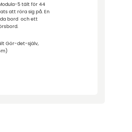
odula-5 tält för 44
ts att röra sig på. En
da bord och ett
örsbord.
lt Gör-det-själv,
,5m)
4