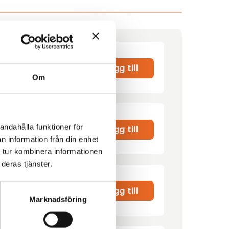
Lägg till
Om
andahålla funktioner för
00
kr
Lägg till
n information från din enhet
 tur kombinera informationen
deras tjänster.
r
Lägg till
Marknadsföring