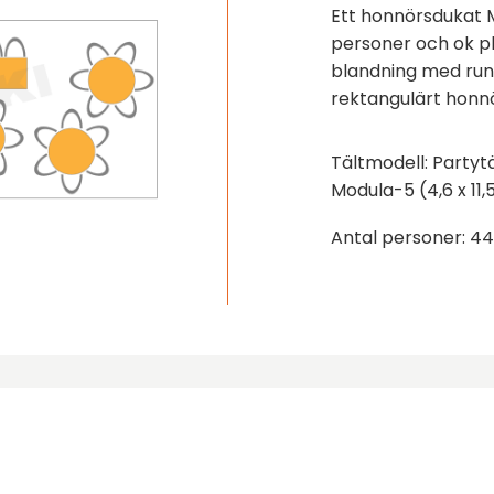
Ett honnörsdukat M
personer och ok pla
blandning med run
rektangulärt honn
Tältmodell: Partytä
Modula-5 (4,6 x 11
Antal personer: 4