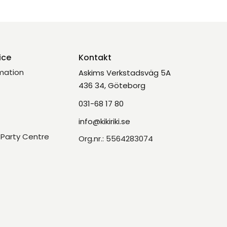
ice
Kontakt
mation
Askims Verkstadsväg 5A
436 34, Göteborg
031-68 17 80
info@kikiriki.se
Party Centre
Org.nr.: 5564283074