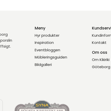
Meny
Kundserv
eborg
Hyr produkter
Kundinfor
porslin
Inspiration
Kontakt
ffsigt.
Eventbloggen
Om oss
Möbleringsguiden
Om Kikiriki
Bildgalleri
Göteborg 