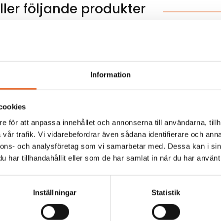
ler följande produkter
Hyrespris:
45,00
kr
Montagepris:
6,00
kr
Information
cookies
e för att anpassa innehållet och annonserna till användarna, tillh
Hyrespris:
4 020,00
kr
Montagepris:
3 720,
vår trafik. Vi vidarebefordrar även sådana identifierare och anna
nnons- och analysföretag som vi samarbetar med. Dessa kan i sin
har tillhandahållit eller som de har samlat in när du har använt 
Hyrespris:
140,00
kr
Montagepris:
42,00
k
Inställningar
Statistik