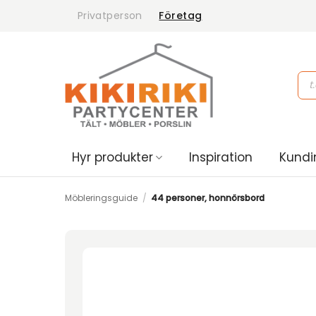
Skip
Privatperson
Företag
to
content
Pro
sea
Hyr produkter
Inspiration
Kundi
Möbleringsguide
/
44 personer, honnörsbord