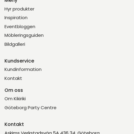
Meny
Hyr produkter
Inspiration
Eventbloggen
Möbleringsguiden
Bildgalleri
Kundservice
Kundinformation
Kontakt
Om oss
Om Kikiriki
Göteborg Party Centre
Kontakt
Askims Verkstadsväg 5A 436 34, Göteborg