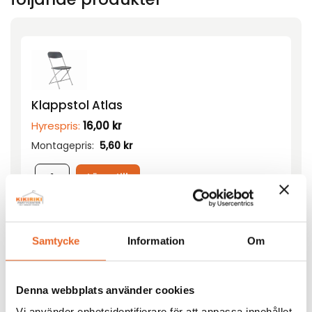
Klappstol Atlas
Hyrespris:
16,00
kr
Montagepris:
5,60
kr
Lägg till
Samtycke
Information
Om
Denna webbplats använder cookies
Tält M4-XXL 5x10m
Vi använder enhetsidentifierare för att anpassa innehållet