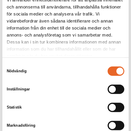
Hyrespris:
4 240,00
kr
och annonserna till användarna, tillhandahålla funktioner
Montagepris:
3 780,00
kr
för sociala medier och analysera vår trafik. Vi
vidarebefordrar även sådana identifierare och annan
Lägg till
information från din enhet till de sociala medier och
annons- och analysföretag som vi samarbetar med.
Dessa kan i sin tur kombinera informationen med annan
information som du har tillhandahållit eller som de har
samlat in när du har använt deras tjänster.
Samtyckesval
Nödvändig
Bord 180x80cm
Hyrespris:
66,00
kr
Inställningar
Montagepris:
20,00
kr
Lägg till
Statistik
Marknadsföring