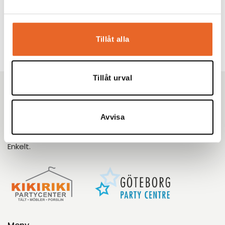
Förgyll ditt evenemang
Tillåt alla
Tillåt urval
Kikiriki Partycenter
Sedan 1993 har vi hjälpt tusentals kunder i Göteborg
Avvisa
med omnejd med uthyrning av tält, möbler och porslin
till fester, bröllop och företagsevent. Tryggt. Proffsigt.
Enkelt.