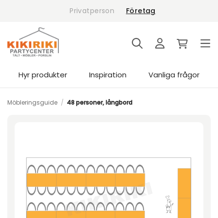
Skip
Privatperson
Företag
to
content
Hyr produkter
Inspiration
Vanliga frågor
Möbleringsguide
/
48 personer, långbord