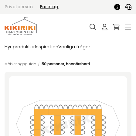
Skip
Privatperson
Företag
to
content
Hyr produkter
Inspiration
Vanliga frågor
Möbleringsguide
/
50 personer, honnörsbord