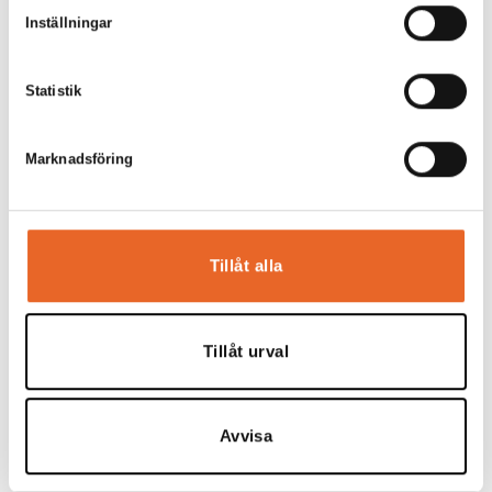
Inställningar
Statistik
Bord 120x80cm
Marknadsföring
Hyrespris:
58,00
kr
Montagepris:
20,00
kr
Lägg till
Tillåt alla
Tillåt urval
Förgyll ditt evenemang
Avvisa