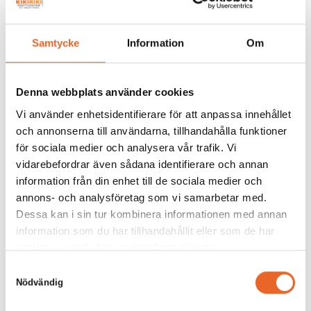
Tält Ellips-75 6×12,9m
Hyrespris:
4 620,00
kr
Samtycke
Information
Om
Montagepris:
3 980,00
kr
Denna webbplats använder cookies
Lägg till
Vi använder enhetsidentifierare för att anpassa innehållet
och annonserna till användarna, tillhandahålla funktioner
för sociala medier och analysera vår trafik. Vi
vidarebefordrar även sådana identifierare och annan
information från din enhet till de sociala medier och
annons- och analysföretag som vi samarbetar med.
Bord 180x80cm
Dessa kan i sin tur kombinera informationen med annan
information som du har tillhandahållit eller som de har
Hyrespris:
66,00
kr
samlat in när du har använt deras tjänster.
Montagepris:
20,00
kr
Samtyckesval
Nödvändig
Lägg till