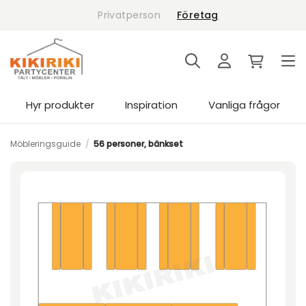
Skip
Privatperson
Företag
to
content
Hyr produkter
Inspiration
Vanliga frågor
Möbleringsguide
/
56 personer, bänkset