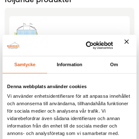
Tält Modula-3 4,6×6,9m
Hyrespris:
2 980,00
kr
Samtycke
Information
Om
Montagepris:
2 460,00
kr
Lägg till
Denna webbplats använder cookies
Vi använder enhetsidentifierare för att anpassa innehållet
och annonserna till användarna, tillhandahålla funktioner
för sociala medier och analysera vår trafik. Vi
vidarebefordrar även sådana identifierare och annan
information från din enhet till de sociala medier och
Bord och bänkset 200cm
annons- och analysföretag som vi samarbetar med.