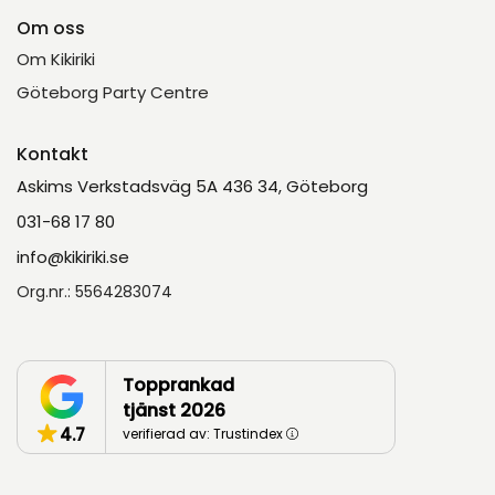
Om oss
Om Kikiriki
Göteborg Party Centre
Kontakt
Askims Verkstadsväg 5A 436 34, Göteborg
031-68 17 80
info@kikiriki.se
Org.nr.: 5564283074
Topprankad
tjänst 2026
4.7
verifierad av: Trustindex