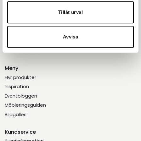
med omnejd med uthyrning av tält, möbler och porslin
till fester, bröllop och företagsevent. Tryggt. Proffsigt.
Tillåt urval
Enkelt.
Avvisa
Meny
Hyr produkter
Inspiration
Eventbloggen
Möbleringsguiden
Bildgalleri
Kundservice
Kundinformation