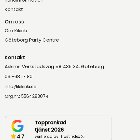
Kontakt
Om oss
Om Kikiriki
Göteborg Party Centre
Kontakt
Askims Verkstadsväg 5A 436 34, Göteborg
031-68 17 80
info@kikiriki.se
Org.nr.: 5564283074
Topprankad
tjänst 2026
4.7
verifierad av: Trustindex