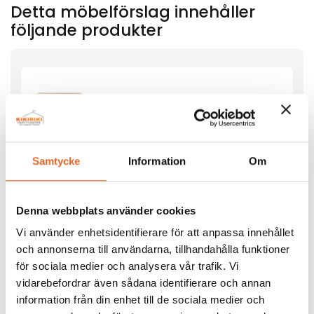
Detta möbelförslag innehåller
följande produkter
Bord och bänkset 200cm
Hyrespris:
172,00
kr
Samtycke
Information
Om
Montagepris:
54,00
kr
Lägg till
Denna webbplats använder cookies
Vi använder enhetsidentifierare för att anpassa innehållet
och annonserna till användarna, tillhandahålla funktioner
för sociala medier och analysera vår trafik. Vi
vidarebefordrar även sådana identifierare och annan
information från din enhet till de sociala medier och