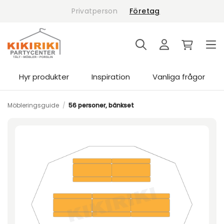
Skip
Privatperson
Företag
to
content
Hyr produkter
Inspiration
Vanliga frågor
Möbleringsguide
/
56 personer, bänkset