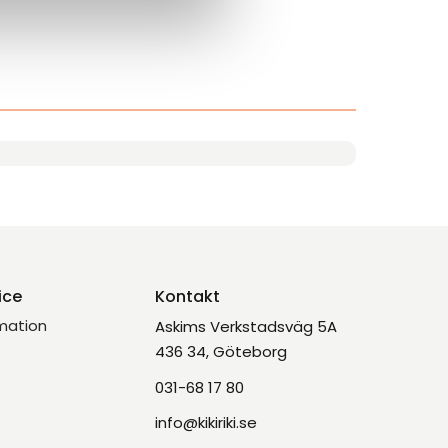
ice
Kontakt
mation
Askims Verkstadsväg 5A
436 34, Göteborg
031-68 17 80
info@kikiriki.se