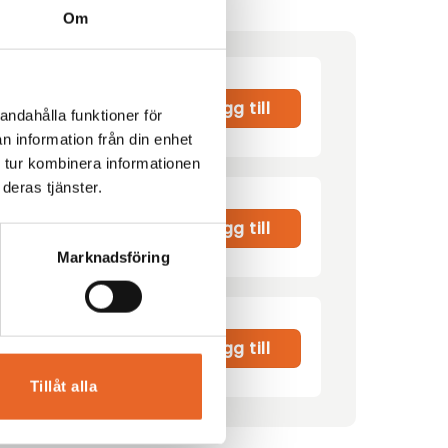
Om
Lägg till
andahålla funktioner för
n information från din enhet
 tur kombinera informationen
deras tjänster.
00
kr
Lägg till
Marknadsföring
r
Lägg till
Tillåt alla