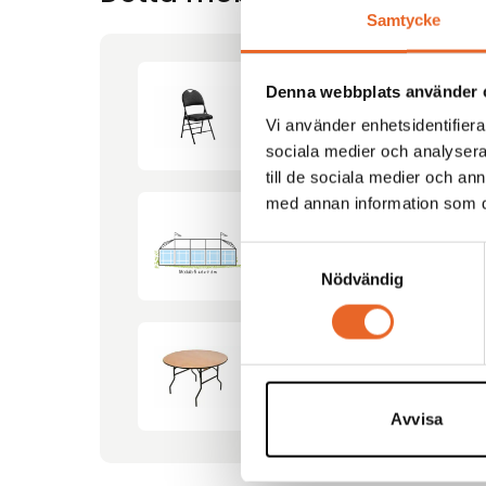
Samtycke
Denna webbplats använder 
Klappstol klädd Toronto
Vi använder enhetsidentifierar
sociala medier och analysera 
till de sociala medier och a
med annan information som du 
Tält Modula-5 4,6×11,5m
Samtyckesval
Nödvändig
Runt bord Ø120cm
Avvisa