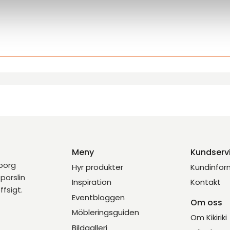
Meny
Kundserv
eborg
Hyr produkter
Kundinfor
porslin
Inspiration
Kontakt
ffsigt.
Eventbloggen
Om oss
Möbleringsguiden
Om Kikiriki
Bildgalleri