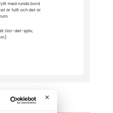
fyllt med runda bord
et är fullt och det är
rum.
lt Gör-det-själv,
,5m)