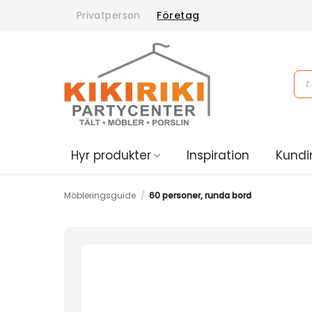
Skip
Privatperson
Företag
to
content
Pro
sea
Hyr produkter
Inspiration
Kundi
Möbleringsguide
/
60 personer, runda bord