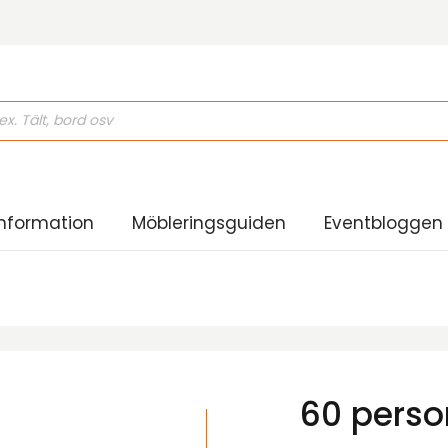
ducts
rch
nformation
Möbleringsguiden
Eventbloggen
60 perso