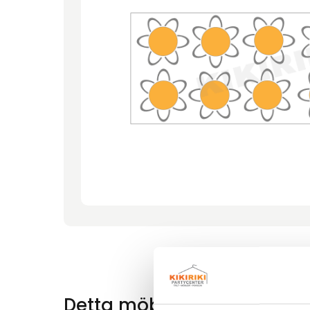
Detta möbelförslag innehål