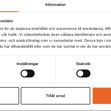
Information
cookies
Hyrespris:
24,00
kr
Montagepris:
6,00
kr
e för att anpassa innehållet och annonserna till användarna, tillh
vår trafik. Vi vidarebefordrar även sådana identifierare och anna
nnons- och analysföretag som vi samarbetar med. Dessa kan i sin
har tillhandahållit eller som de har samlat in när du har använt 
Hyrespris:
4 020,00
kr
Montagepris:
3 720,
Inställningar
Statistik
Hyrespris:
140,00
kr
Montagepris:
42,00
k
Tillåt urval