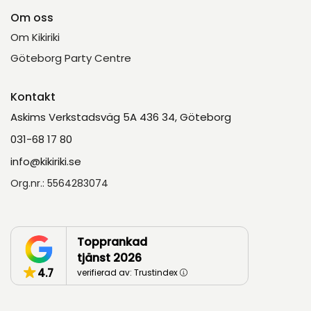
Om oss
Om Kikiriki
Göteborg Party Centre
Kontakt
Askims Verkstadsväg 5A 436 34, Göteborg
031-68 17 80
info@kikiriki.se
Org.nr.: 5564283074
Topprankad
tjänst 2026
4.7
verifierad av: Trustindex