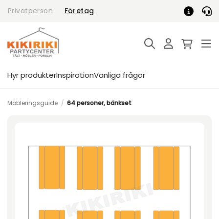
Skip
Privatperson
Företag
to
content
Hyr produkter
Inspiration
Vanliga frågor
Möbleringsguide
/
64 personer, bänkset