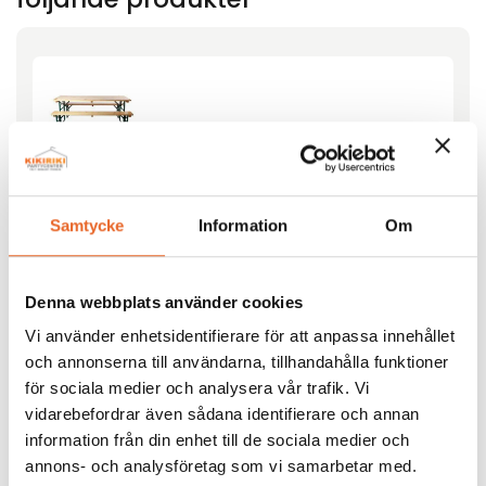
Bord och bänkset 200cm
Hyrespris:
172,00
kr
Samtycke
Information
Om
Montagepris:
54,00
kr
Lägg till
Denna webbplats använder cookies
Vi använder enhetsidentifierare för att anpassa innehållet
och annonserna till användarna, tillhandahålla funktioner
för sociala medier och analysera vår trafik. Vi
vidarebefordrar även sådana identifierare och annan
information från din enhet till de sociala medier och
Tält M3-XXL 5×7,5m
annons- och analysföretag som vi samarbetar med.