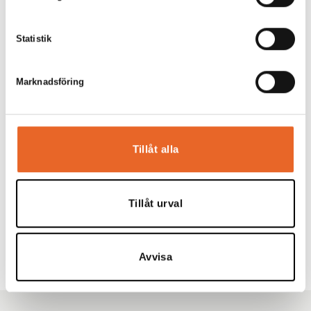
Statistik
Bord 180x80cm
Hyrespris:
66,00
kr
Marknadsföring
Montagepris:
20,00
kr
Lägg till
Tillåt alla
Tillåt urval
Förgyll ditt evenemang
Avvisa