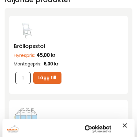
Bröllopsstol
Hyrespris:
45,00
kr
Montagepris:
6,00
kr
Lägg till
Tält T4-XXL 7,5x10m