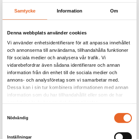
Hyrespris:
6 480,00
kr
Samtycke
Information
Om
Montagepris:
6 120,00
kr
Lägg till
Denna webbplats använder cookies
Vi använder enhetsidentifierare för att anpassa innehållet
och annonserna till användarna, tillhandahålla funktioner
för sociala medier och analysera vår trafik. Vi
vidarebefordrar även sådana identifierare och annan
information från din enhet till de sociala medier och
Runt bord Ø150cm
annons- och analysföretag som vi samarbetar med.
Dessa kan i sin tur kombinera informationen med annan
Hyrespris:
190,00
kr
information som du har tillhandahållit eller som de har
Montagepris:
50,00
kr
samlat in när du har använt deras tjänster.
Lägg till
Samtyckesval
Nödvändig
Inställningar