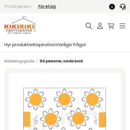
Skip
Privatperson
Företag
to
content
Hyr produkter
Inspiration
Vanliga frågor
Möbleringsguide
/
64 personer, runda bord