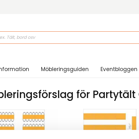
ducts
rch
nformation
Möbleringsguiden
Eventbloggen
leringsförslag för Partytält