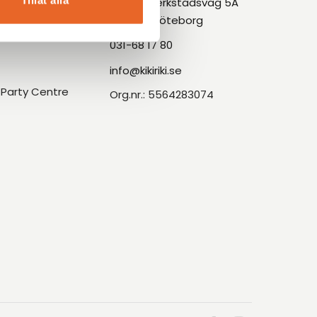
mation
Tillåt alla
Askims Verkstadsväg 5A
436 34, Göteborg
031-68 17 80
info@kikiriki.se
Party Centre
Org.nr.: 5564283074