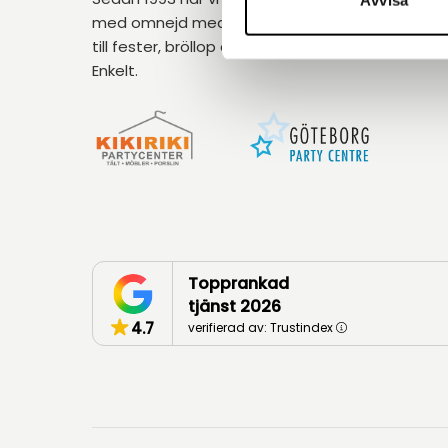
Avvisa
med omnejd med uthyrning av tält, möbler och 
till fester, bröllop och företagsevent. Tryggt. Pro
Enkelt.
Topprankad
tjänst 2026
4.7
verifierad av: Trustindex