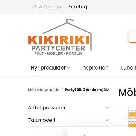
Skip
Privatperson
Företag
to
content
Pro
sea
Hyr produkter
Inspiration
Kundi
Möb
Möbleringsguide
/
Partytält Gör-det-själv
Antal personer
Tältmodell