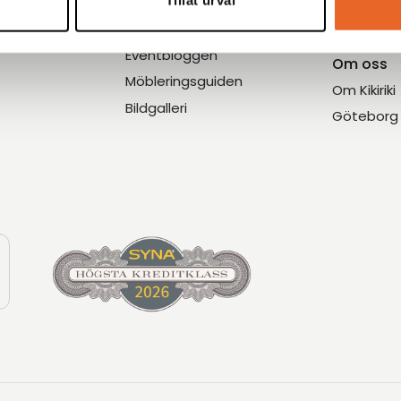
Hyr produkter
Kundinfor
Tillåt urval
porslin
Inspiration
Kontakt
ffsigt.
Eventbloggen
Om oss
Möbleringsguiden
Om Kikiriki
Bildgalleri
Göteborg 