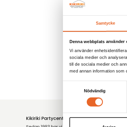
Samtycke
112 per
Tältmod
själv
,
Mo
Denna webbplats använder 
Antal p
Vi använder enhetsidentifierar
sociala medier och analysera 
till de sociala medier och a
med annan information som du 
Samtyckesval
Nödvändig
Kikiriki Partycenter
Sedan 1993 har vi hjälpt tusentals kunder i Göt