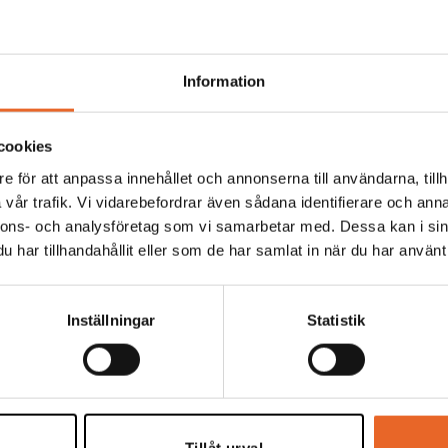
Information
soner, långbord
128 personer, bänkset
ell:
Partytält Gör-det-
Tältmodell:
Partytält Gör-det
dula-4 (4,6 x 9,2m)
själv
,
Modula-4 (4,6 x 9,2m)
cookies
ersoner:
112
Antal personer:
128
e för att anpassa innehållet och annonserna till användarna, tillh
vår trafik. Vi vidarebefordrar även sådana identifierare och anna
nnons- och analysföretag som vi samarbetar med. Dessa kan i sin
har tillhandahållit eller som de har samlat in när du har använt 
«
1
9
10
…
Inställningar
Statistik
Meny
Kundserv
eborg