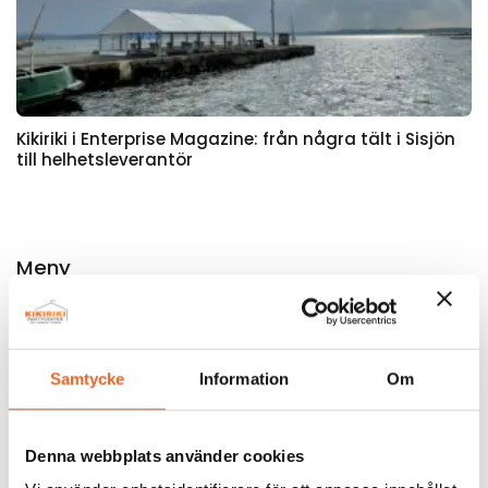
Kikiriki i Enterprise Magazine: från några tält i Sisjön
till helhetsleverantör
Meny
Hem
Guider
Företagsnyheter
Samtycke
Information
Om
Produktnyheter
Denna webbplats använder cookies
Sök