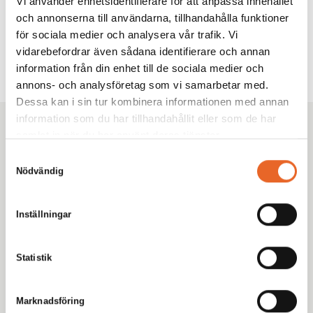
Vi använder enhetsidentifierare för att anpassa innehållet
och annonserna till användarna, tillhandahålla funktioner
Sök
för sociala medier och analysera vår trafik. Vi
vidarebefordrar även sådana identifierare och annan
information från din enhet till de sociala medier och
annons- och analysföretag som vi samarbetar med.
Dessa kan i sin tur kombinera informationen med annan
information som du har tillhandahållit eller som de har
Kikiriki Partycenter
samlat in när du har använt deras tjänster.
Sedan 1993 har vi hjälpt tusentals kunder i Göteborg
Samtyckesval
Nödvändig
med omnejd med uthyrning av tält, möbler och porslin
till fester, bröllop och företagsevent. Tryggt. Proffsigt.
Enkelt.
Inställningar
Statistik
Marknadsföring