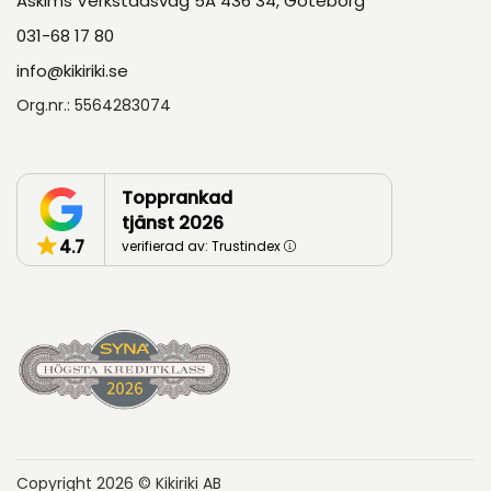
Askims Verkstadsväg 5A 436 34, Göteborg
031-68 17 80
info@kikiriki.se
Org.nr.: 5564283074
Topprankad
tjänst 2026
4.7
verifierad av: Trustindex
Copyright 2026 © Kikiriki AB