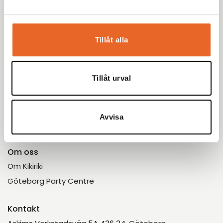
Meny
Hyr produkter
Inspiration
Tillåt alla
Eventbloggen
Möbleringsguiden
Bildgalleri
Tillåt urval
Kundservice
Kundinformation
Avvisa
Kontakt
Om oss
Om Kikiriki
Göteborg Party Centre
Kontakt