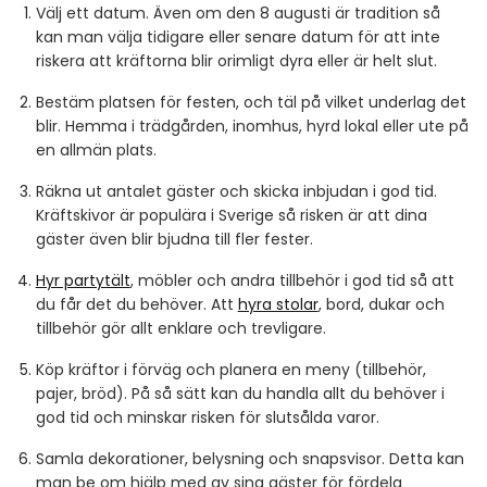
Välj ett datum. Även om den 8 augusti är tradition så
kan man välja tidigare eller senare datum för att inte
riskera att kräftorna blir orimligt dyra eller är helt slut.
Bestäm platsen för festen, och täl på vilket underlag det
blir. Hemma i trädgården, inomhus, hyrd lokal eller ute på
en allmän plats.
Räkna ut antalet gäster och skicka inbjudan i god tid.
Kräftskivor är populära i Sverige så risken är att dina
gäster även blir bjudna till fler fester.
Hyr partytält
, möbler och andra tillbehör i god tid så att
du får det du behöver. Att
hyra stolar
, bord, dukar och
tillbehör gör allt enklare och trevligare.
Köp kräftor i förväg och planera en meny (tillbehör,
pajer, bröd). På så sätt kan du handla allt du behöver i
god tid och minskar risken för slutsålda varor.
Samla dekorationer, belysning och snapsvisor. Detta kan
man be om hjälp med av sina gäster för fördela