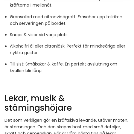
kräftorna i mellanåt.
Grönsallad med citronvinägrett. Fräschar upp tallriken
och serveringen på bordet.
Snaps & visor vid varje plats.
Alkoholfri öl eller citronläsk. Perfekt för mindreåriga eller
nyktra gäster.
Till sist: Småkakor & kaffe. En perfekt avslutning om
kvällen blir lång.
Lekar, musik &
stämingshöjare
Det som verkligen gör en kräftskiva levande, utöver maten,
är stämningen. Och den skapas bäst med små detaljer,
skratt och gemenskap. Här är våra bästa tips på lekar,