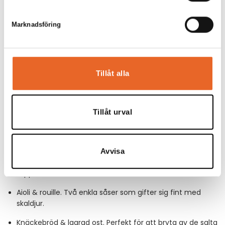
Marknadsföring
Tillåt alla
Middagsexempel:
Här är ett balanserat och inspirerande exempel på en hel
Tillåt urval
meny som passar både traditionella och nyfikna smaklökar:
Kokta kräftor med krondill. Huvudattraktionen på ett
isfyllt fat.
Avvisa
Västerbottenspaj. En klassiker med mycket smak, gärna
toppad med dill och lite creme fraiche.
Aioli & rouille. Två enkla såser som gifter sig fint med
skaldjur.
Knäckebröd & lagrad ost. Perfekt för att bryta av de salta