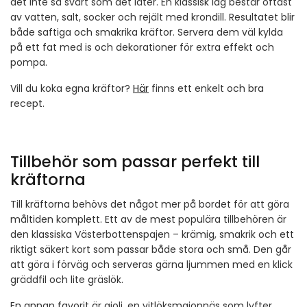
det inte så svårt som det låter. En klassisk lag består oftast
av vatten, salt, socker och rejält med krondill. Resultatet blir
både saftiga och smakrika kräftor. Servera dem väl kylda
på ett fat med is och dekorationer för extra effekt och
pompa.
Vill du koka egna kräftor?
Här
finns ett enkelt och bra
recept.
Tillbehör som passar perfekt till
kräftorna
Till kräftorna behövs det något mer på bordet för att göra
måltiden komplett. Ett av de mest populära tillbehören är
den klassiska Västerbottenspajen – krämig, smakrik och ett
riktigt säkert kort som passar både stora och små. Den går
att göra i förväg och serveras gärna ljummen med en klick
gräddfil och lite gräslök.
En annan favorit är aioli, en vitlöksmajonnäs som lyfter