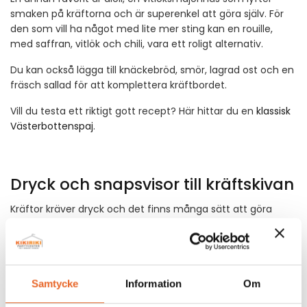
smaken på kräftorna och är superenkel att göra själv. För
den som vill ha något med lite mer sting kan en rouille,
med saffran, vitlök och chili, vara ett roligt alternativ.
Du kan också lägga till knäckebröd, smör, lagrad ost och en
fräsch sallad för att komplettera kräftbordet.
Vill du testa ett riktigt gott recept? Här hittar du en
klassisk
Västerbottenspaj
.
Dryck och snapsvisor till kräftskivan
Kräftor kräver dryck och det finns många sätt att göra
serveringen både god och festlig. Klassikern är en kall ljus
lager eller en smakrik IPA, men det finns också fantastiska
alkoholfria alternativ.
Vill du gå all in på traditionerna är det akvavit eller snaps
Samtycke
Information
Om
som gäller. Servera väl kyld i snapsglas. Till snapsen hör