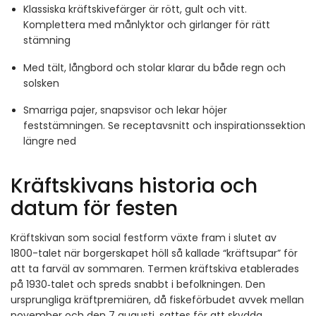
Klassiska kräftskivefärger är rött, gult och vitt.
Komplettera med månlyktor och girlanger för rätt
stämning
Med tält, långbord och stolar klarar du både regn och
solsken
Smarriga pajer, snapsvisor och lekar höjer
feststämningen. Se receptavsnitt och inspirationssektion
längre ned
Kräftskivans historia och
datum för festen
Kräftskivan som social festform växte fram i slutet av
1800-talet när borgerskapet höll så kallade “kräftsupar” för
att ta farväl av sommaren. Termen kräftskiva etablerades
på 1930‑talet och spreds snabbt i befolkningen. Den
ursprungliga kräftpremiären, då fiskeförbudet avvek mellan
november och den 7 augusti, sattes för att skydda