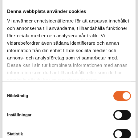
såklart visorna, en viktig del av hela kräftskivan. De mest
älskade är:
Denna webbplats använder cookies
Helan går! Ingen snapsfest utan denna klassiker.
Vi använder enhetsidentifierare för att anpassa innehållet
och annonserna till användarna, tillhandahålla funktioner
Till kräftklon. En skojig visa som passar extra bra i
kräftsammanhang.
för sociala medier och analysera vår trafik. Vi
vidarebefordrar även sådana identifierare och annan
Vi tar en liten sup. Enkel att lära sig, perfekt för barnsligt
glada vuxna.
information från din enhet till de sociala medier och
annons- och analysföretag som vi samarbetar med.
Vill du ha fler sånger? På Snapsvisor.nu hittar du över 1 000
Dessa kan i sin tur kombinera informationen med annan
visor, från traditionella till moderna parodier. Här kan du
information som du har tillhandahållit eller som de har
även skapa ett eget sånghäfte att skriva ut.
samlat in när du har använt deras tjänster.
Samtyckesval
Nödvändig
Inställningar
Statistik