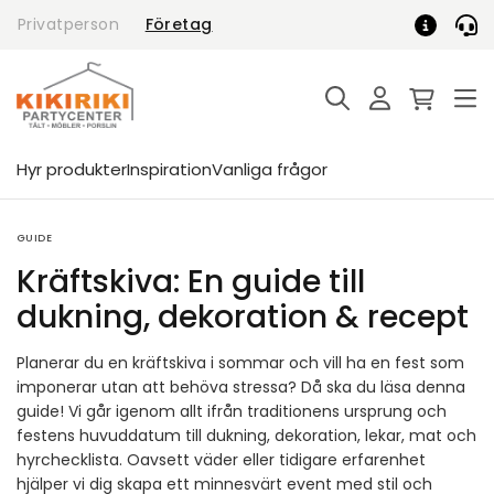
Skip
Privatperson
Företag
to
content
Hyr produkter
Inspiration
Vanliga frågor
GUIDE
Kräftskiva: En guide till
dukning, dekoration & recept
Planerar du en kräftskiva i sommar och vill ha en fest som
imponerar utan att behöva stressa? Då ska du läsa denna
guide! Vi går igenom allt ifrån traditionens ursprung och
festens huvuddatum till dukning, dekoration, lekar, mat och
hyrchecklista. Oavsett väder eller tidigare erfarenhet
hjälper vi dig skapa ett minnesvärt event med stil och