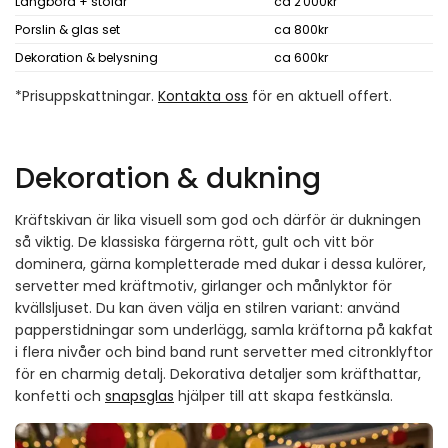
Långbord + stolar
ca 2 000kr
Porslin & glas set
ca 800kr
Dekoration & belysning
ca 600kr
*
Prisuppskattningar.
Kontakta oss
för en aktuell offert.
Dekoration & dukning
Kräftskivan är lika visuell som god och därför är dukningen
så viktig. De klassiska färgerna rött, gult och vitt bör
dominera, gärna kompletterade med dukar i dessa kulörer,
servetter med kräftmotiv, girlanger och månlyktor för
kvällsljuset. Du kan även välja en stilren variant: använd
papperstidningar som underlägg, samla kräftorna på kakfat
i flera nivåer och bind band runt servetter med citronklyftor
för en charmig detalj. Dekorativa detaljer som kräfthattar,
konfetti och
snapsglas
hjälper till att skapa festkänsla.