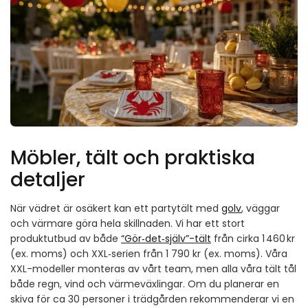
Möbler, tält och praktiska
detaljer
När vädret är osäkert kan ett partytält med
golv
, väggar
och värmare göra hela skillnaden. Vi har ett stort
produktutbud av både
“Gör‑det‑själv”-tält
från cirka 1 460 kr
(ex. moms) och XXL‑serien från 1 790 kr (ex. moms). Våra
XXL-modeller monteras av vårt team, men alla våra tält tål
både regn, vind och värmeväxlingar. Om du planerar en
skiva för ca 30 personer i trädgården rekommenderar vi en