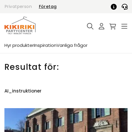
Skip
Privatperson
Företag
to
content
Hyr produkter
Inspiration
Vanliga frågor
Resultat för:
AI_instruktioner