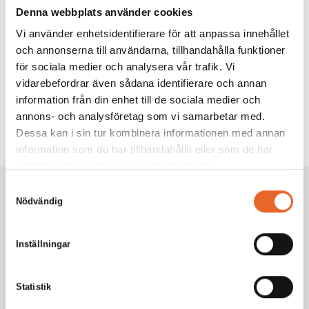
Denna webbplats använder cookies
Produktnyheter
Vi använder enhetsidentifierare för att anpassa innehållet
och annonserna till användarna, tillhandahålla funktioner
Sök
för sociala medier och analysera vår trafik. Vi
vidarebefordrar även sådana identifierare och annan
Sök
information från din enhet till de sociala medier och
annons- och analysföretag som vi samarbetar med.
Dessa kan i sin tur kombinera informationen med annan
information som du har tillhandahållit eller som de har
samlat in när du har använt deras tjänster.
Samtyckesval
Kikiriki Partycenter
Nödvändig
Sedan 1993 har vi hjälpt tusentals kunder i Göteborg
med omnejd med uthyrning av tält, möbler och porslin
Inställningar
till fester, bröllop och företagsevent. Tryggt. Proffsigt.
Enkelt.
Statistik