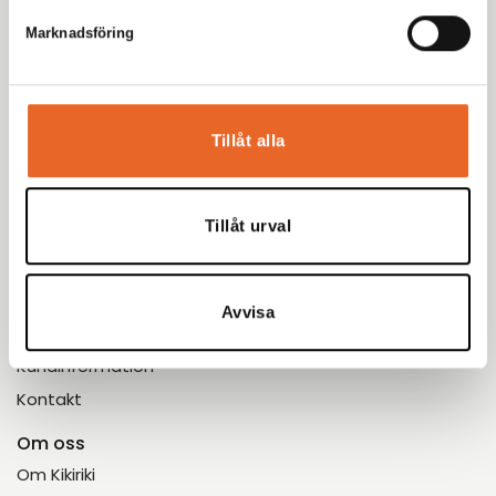
Marknadsföring
Meny
Hyr produkter
Tillåt alla
Inspiration
Eventbloggen
Tillåt urval
Möbleringsguiden
Bildgalleri
Avvisa
Kundservice
Kundinformation
Kontakt
Om oss
Om Kikiriki