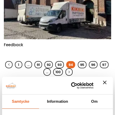
Feedback
1
…
91
92
93
94
95
96
97
…
100
Meny
Hem
Samtycke
Information
Om
Guider
Företagsnyheter