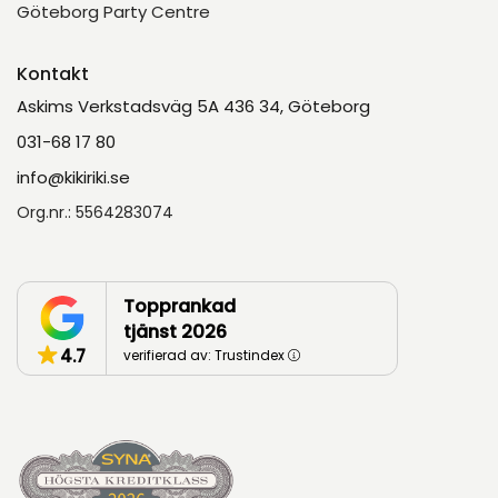
Göteborg Party Centre
Kontakt
Askims Verkstadsväg 5A 436 34, Göteborg
031-68 17 80
info@kikiriki.se
Org.nr.: 5564283074
Topprankad
tjänst 2026
4.7
verifierad av: Trustindex