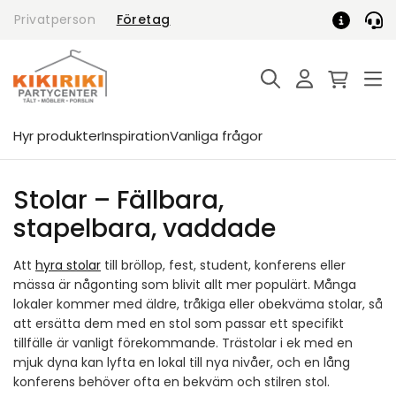
Skip
Privatperson
Företag
to
content
Hyr produkter
Inspiration
Vanliga frågor
Stolar – Fällbara,
stapelbara, vaddade
Att
hyra stolar
till bröllop, fest, student, konferens eller
mässa är någonting som blivit allt mer populärt. Många
lokaler kommer med äldre, tråkiga eller obekväma stolar, så
att ersätta dem med en stol som passar ett specifikt
tillfälle är vanligt förekommande. Trästolar i ek med en
mjuk dyna kan lyfta en lokal till nya nivåer, och en lång
konferens behöver ofta en bekväm och stilren stol.