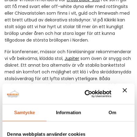
att få med svart eller off-white dyna eller med rottingsits
eller Chiavaristolen som finns i vit, guld och limewash med
ett brett utbud av dekorativa stolsdynor. Vi på Kikiriki kan
stolt säga att vi har hyrt ut stolar till mer än ett kungligt
bröllop under åren och har stora lager för att kunna
tillgodose de största bröllopen i Norden.
För konferenser, mässor och föreläsningar rekommenderar
vi vår bekväma, klädda stol,
Jupiter
som även är snygg och
diskret. Ett annat bra alternativ är vår stabila bankettstol
med sin komfort och möjlighet att klä i våra skräddarsydda
stolsöverdrag för att lyfta stolen ytterligare. Båda
varianterna är stapelbara och kan transporteras i högar om
10-15 stolar med vagn.
Samtycke
Information
Om
Denna webbplats använder cookies