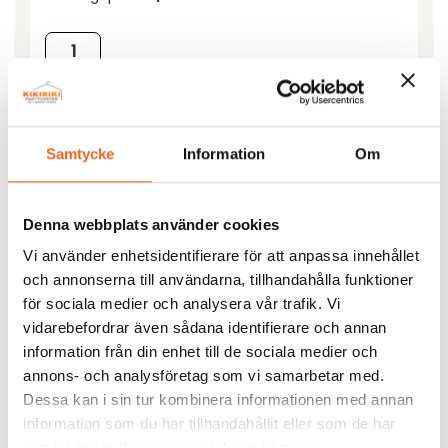
Barstol Trä Svart mängd
Lägg till i förfrågan
Samtycke
Information
Om
Denna webbplats använder cookies
Vi använder enhetsidentifierare för att anpassa innehållet
Specifikationer
och annonserna till användarna, tillhandahålla funktioner
Hopfälld L112xB41xH5 cm
för sociala medier och analysera vår trafik. Vi
vidarebefordrar även sådana identifierare och annan
Andra köpte även till
information från din enhet till de sociala medier och
annons- och analysföretag som vi samarbetar med.
Dessa kan i sin tur kombinera informationen med annan
information som du har tillhandahållit eller som de har
samlat in när du har använt deras tjänster.