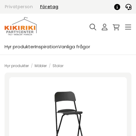
Skip
Privatperson
Företag
to
content
Hyr produkter
Inspiration
Vanliga frågor
Hyr produkter
/
Möbler
/
Stolar