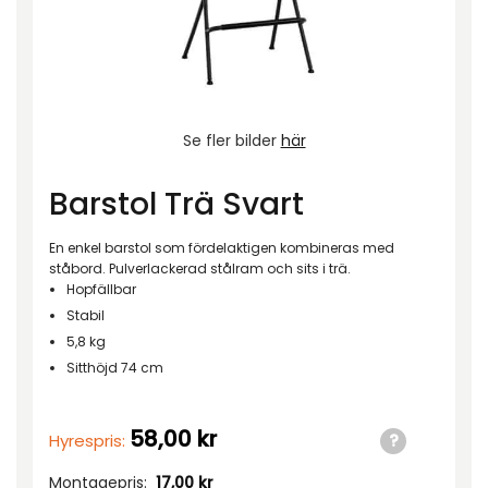
Se fler bilder
här
Barstol Trä Svart
En enkel barstol som fördelaktigen kombineras med
ståbord. Pulverlackerad stålram och sits i trä.
Hopfällbar
Stabil
5,8 kg
Sitthöjd 74 cm
58,00
kr
Hyrespris:
Montagepris:
17,00
kr