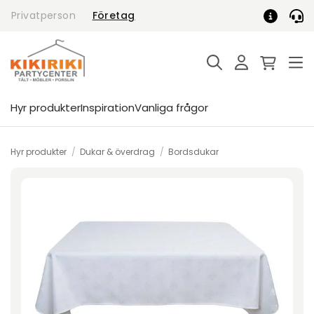
Skip
Privatperson
Företag
to
content
Hyr produkter
Inspiration
Vanliga frågor
Hyr produkter
/
Dukar & överdrag
/
Bordsdukar