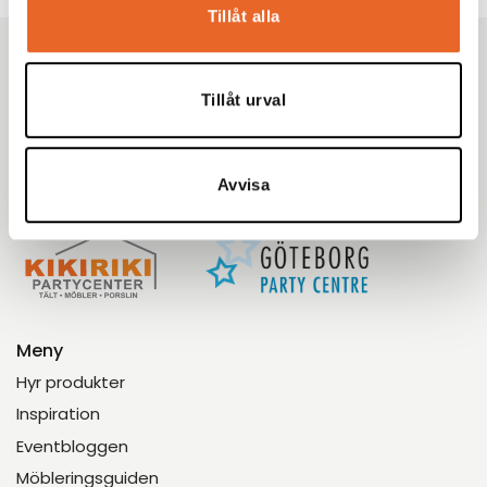
Tillåt alla
Kikiriki Partycenter
Sedan 1993 har vi hjälpt tusentals kunder i Göteborg
Tillåt urval
med omnejd med uthyrning av tält, möbler och porslin
till fester, bröllop och företagsevent. Tryggt. Proffsigt.
Enkelt.
Avvisa
Meny
Hyr produkter
Inspiration
Eventbloggen
Möbleringsguiden