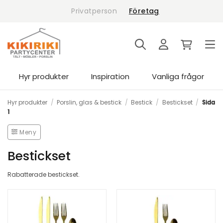
Skip
Privatperson
Företag
to
content
Hyr produkter
Inspiration
Vanliga frågor
Hyr produkter
/
Porslin, glas & bestick
/
Bestick
/
Bestickset
/
Sida
1
Meny
Bestickset
Rabatterade bestickset.