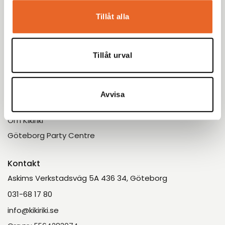
Möbleringsguiden
Tillåt alla
Bildgalleri
Tillåt urval
Kundservice
Kundinformation
Kontakt
Avvisa
Om oss
Om Kikiriki
Göteborg Party Centre
Kontakt
Askims Verkstadsväg 5A 436 34, Göteborg
031-68 17 80
info@kikiriki.se