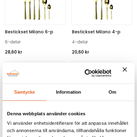
Bestickset Milano 6-p
Bestickset Milano 4-p
6-delar
4-delar
28,60
kr
20,60
kr
Samtycke
Information
Om
Denna webbplats använder cookies
Bestickset Royal 4-p
Bestickset Royal 6-p
Vi använder enhetsidentifierare för att anpassa innehållet
4-delar
6-delar
och annonserna till användarna, tillhandahålla funktioner
26,70
kr
40,00
kr