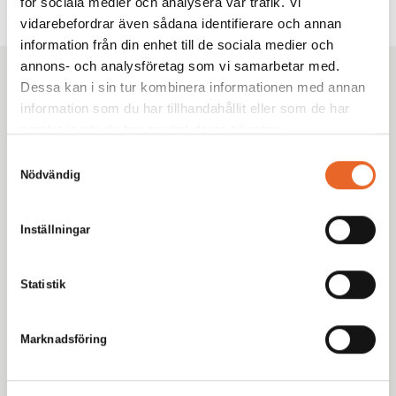
för sociala medier och analysera vår trafik. Vi
vidarebefordrar även sådana identifierare och annan
information från din enhet till de sociala medier och
annons- och analysföretag som vi samarbetar med.
Kikiriki Partycenter
Dessa kan i sin tur kombinera informationen med annan
information som du har tillhandahållit eller som de har
Sedan 1993 har vi hjälpt tusentals kunder i Göteborg
samlat in när du har använt deras tjänster.
med omnejd med uthyrning av tält, möbler och porslin
till fester, bröllop och företagsevent. Tryggt. Proffsigt.
Samtyckesval
Nödvändig
Enkelt.
Inställningar
Statistik
Meny
Marknadsföring
Hyr produkter
Inspiration
Eventbloggen