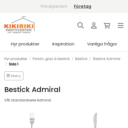
Skip
Privatperson
Företag
to
content
Hyr produkter
Inspiration
Vanliga frågor
Hyr produkter
/
Porslin, glas & bestick
/
Bestick
/
Bestick Admiral
/
Sida 1
Meny
Bestick Admiral
Vår standardserie Admiral.