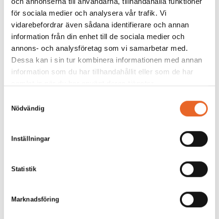
och annonserna till användarna, tillhandahålla funktioner
för sociala medier och analysera vår trafik. Vi
Förrättskniv Admiral
Matsked Admiral
vidarebefordrar även sådana identifierare och annan
Förrättskniv
Matsked
information från din enhet till de sociala medier och
3,00
kr
3,00
kr
annons- och analysföretag som vi samarbetar med.
Dessa kan i sin tur kombinera informationen med annan
information som du har tillhandahållit eller som de har
samlat in när du har använt deras tjänster.
Samtyckesval
Nödvändig
Inställningar
Smörkniv Admiral
Skaldjursgaffel Admiral
Smörkniv
Skaldjursgaffel
Statistik
3,00
kr
4,40
kr
Marknadsföring