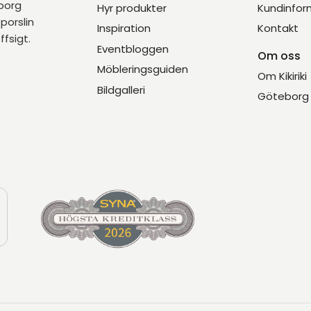
eborg
Hyr produkter
Kundinfor
porslin
Inspiration
Kontakt
ffsigt.
Eventbloggen
Om oss
Möbleringsguiden
Om Kikiriki
Bildgalleri
Göteborg 