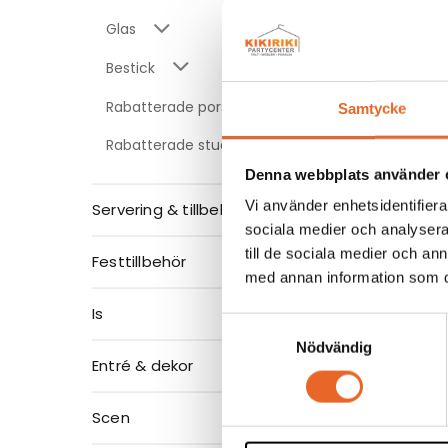
Glas
Bestick
Rabatterade porslinspaket
Samtycke
Rabatterade studentpaket
Sockers
Denna webbplats använder 
Sockersk
Vi använder enhetsidentifierar
Servering & tillbehör
5,60
kr
sociala medier och analysera 
till de sociala medier och a
Festtillbehör
med annan information som du 
Is
Samtyckesval
Nödvändig
Entré & dekor
Scen