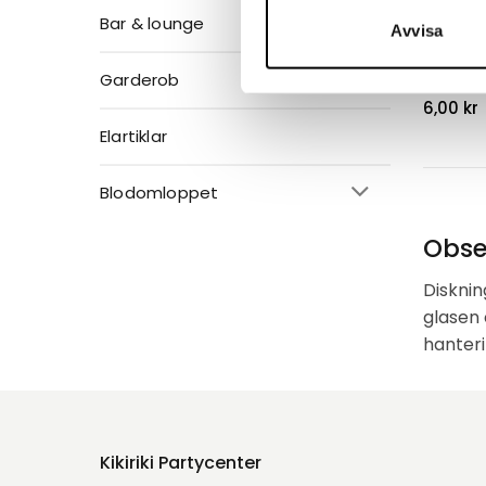
Bar & lounge
Avvisa
Smörskå
Smörskål
Garderob
6,00
kr
Elartiklar
Blodomloppet
Obse
Disknin
glasen 
hanteri
Kikiriki Partycenter