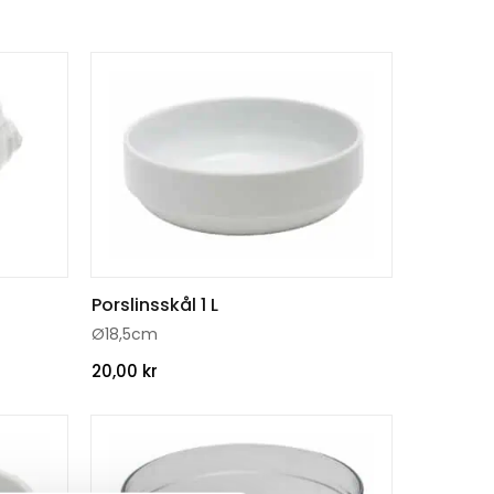
ll efterrätten så har vi alternativ som
ar, bestick och glas för en enhetlig dukning.
Porslinsskål 1 L
Ø18,5cm
20,00
kr