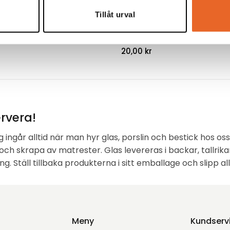
Tillåt urval
l 1,2dl
Glasskål 2 L
 1,2dl
Ø23cm
20,00
kr
rvera!
g ingår alltid när man hyr glas, porslin och bestick hos o
och skrapa av matrester. Glas levereras i backar, tallrikar
ng. Ställ tillbaka produkterna i sitt emballage och slipp a
Meny
Kundserv