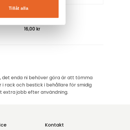
Tillåt alla
Glasskål 0,35 L
Ø12cm
16,00
kr
ss, det enda ni behöver göra är att tömma
 i rack och bestick i behållare för smidig
llt extra jobb efter användning.
ice
Kontakt