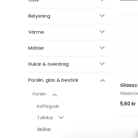
om du l
matchar
Belysning
»
Värme
Möbler
Dukar & överdrag
Porslin, glas & bestick
Glassc
Glasscou
Porslin
5,60
kr
Kaffegods
Tallrikar
Skålar