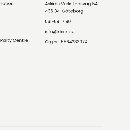
mation
Askims Verkstadsväg 5A
436 34, Göteborg
031-68 17 80
info@kikiriki.se
Party Centre
Org.nr.: 5564283074