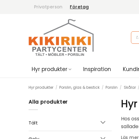
Skip
Privatperson
Företag
to
content
Pro
sea
Hyr produkter
Inspiration
Kundi
Hyr produkter
/
Porslin, glas & bestick
/
Porslin
/
Skålar
Hyr
Alla produkter
Hos oss
Tält
sallade
porslin
Läs mer
Golv