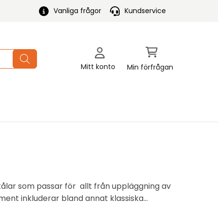
Vanliga frågor
Kundservice
Mitt konto
Min förfrågan
skålar som passar för allt från uppläggning av
timent inkluderar bland annat klassiska
 smör, socker eller andra tillbehör. Oavsett