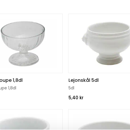
etar efter en lejonskål till förrätten eller en glasscoupe ti
 både funktion och stil. Kombinera gärna med våra tallrik
oupe 1,8dl
Lejonskål 5dl
pe 1,8dl
5dl
5,40
kr