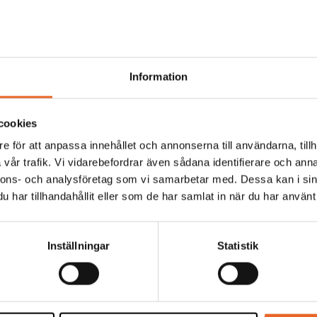
Information
kål 1,8dl
Porslinsskål 0,35 L
cookies
ål 1,8dl
Ø12cm
e för att anpassa innehållet och annonserna till användarna, tillh
16,00
kr
vår trafik. Vi vidarebefordrar även sådana identifierare och anna
nnons- och analysföretag som vi samarbetar med. Dessa kan i sin
har tillhandahållit eller som de har samlat in när du har använt 
Inställningar
Statistik