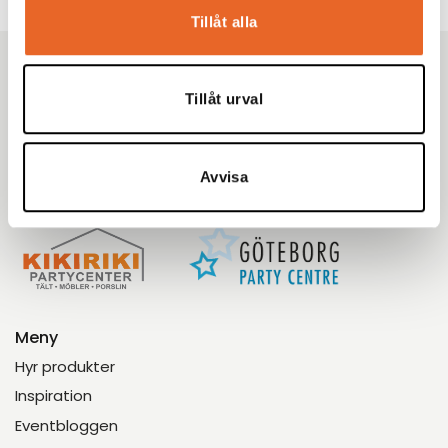
Tillåt alla
Kikiriki Partycenter
Tillåt urval
Sedan 1993 har vi hjälpt tusentals kunder i Göteborg
med omnejd med uthyrning av tält, möbler och porslin
till fester, bröllop och företagsevent. Tryggt. Proffsigt.
Avvisa
Enkelt.
Meny
Hyr produkter
Inspiration
Eventbloggen