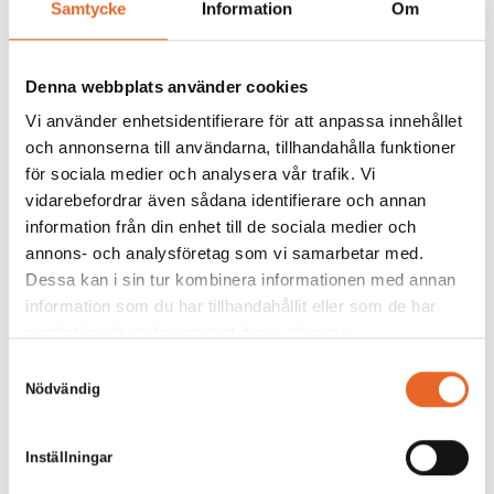
Samtycke
Information
Om
Andra köpte även till
Denna webbplats använder cookies
Vi använder enhetsidentifierare för att anpassa innehållet
och annonserna till användarna, tillhandahålla funktioner
för sociala medier och analysera vår trafik. Vi
Bildgalleri för denna produkt
vidarebefordrar även sådana identifierare och annan
information från din enhet till de sociala medier och
annons- och analysföretag som vi samarbetar med.
Dessa kan i sin tur kombinera informationen med annan
information som du har tillhandahållit eller som de har
samlat in när du har använt deras tjänster.
Samtyckesval
Nödvändig
Inställningar