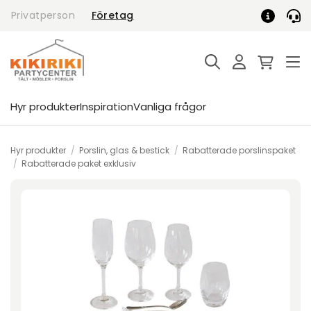
Skip
Privatperson
Företag
to
content
Hyr produkter
Inspiration
Vanliga frågor
Hyr produkter
/
Porslin, glas & bestick
/
Rabatterade porslinspaket
/
Rabatterade paket exklusiv