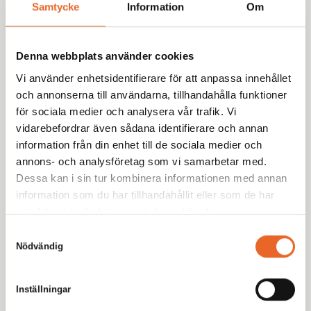
Samtycke
Information
Om
med omnejd med uthyrning av tält, möbler och porslin
till fester, bröllop och företagsevent. Tryggt. Proffsigt.
Enkelt.
Denna webbplats använder cookies
Vi använder enhetsidentifierare för att anpassa innehållet
och annonserna till användarna, tillhandahålla funktioner
för sociala medier och analysera vår trafik. Vi
vidarebefordrar även sådana identifierare och annan
information från din enhet till de sociala medier och
Meny
annons- och analysföretag som vi samarbetar med.
Hyr produkter
Dessa kan i sin tur kombinera informationen med annan
information som du har tillhandahållit eller som de har
Inspiration
samlat in när du har använt deras tjänster.
Eventbloggen
Samtyckesval
Möbleringsguiden
Nödvändig
Bildgalleri
Inställningar
Kundservice