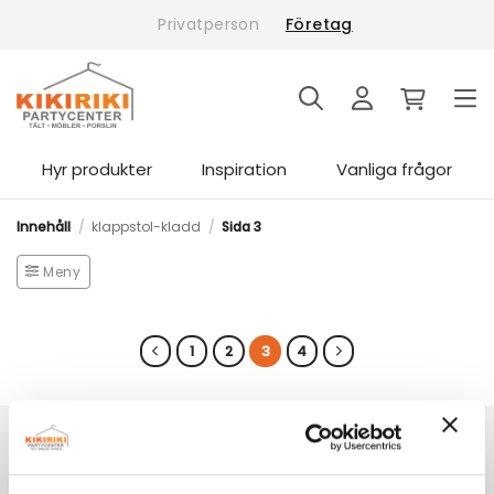
Skip
Privatperson
Företag
to
content
Hyr produkter
Inspiration
Vanliga frågor
Innehåll
/
klappstol-kladd
/
Sida 3
Meny
1
2
3
4
Kikiriki Partycenter
Sedan 1993 har vi hjälpt tusentals kunder i Göteborg