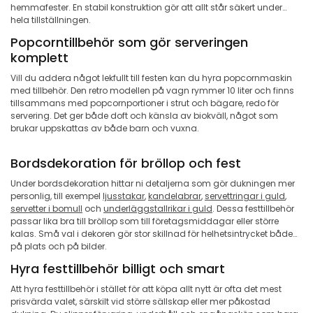
hemmafester. En stabil konstruktion gör att allt står säkert under
hela tillställningen.
Popcorntillbehör som gör serveringen
komplett
Vill du addera något lekfullt till festen kan du hyra popcornmaskin
med tillbehör. Den retro modellen på vagn rymmer 10 liter och finns
tillsammans med popcornportioner i strut och bägare, redo för
servering. Det ger både doft och känsla av biokväll, något som
brukar uppskattas av både barn och vuxna.
Bordsdekoration för bröllop och fest
Under bordsdekoration hittar ni detaljerna som gör dukningen mer
personlig, till exempel
ljusstakar
,
kandelabrar
,
servettringar i guld
,
servetter i bomull
och
underläggstallrikar i guld
. Dessa festtillbehör
passar lika bra till bröllop som till företagsmiddagar eller större
kalas. Små val i dekoren gör stor skillnad för helhetsintrycket både
på plats och på bilder.
Hyra festtillbehör billigt och smart
Att hyra festtillbehör i stället för att köpa allt nytt är ofta det mest
prisvärda valet, särskilt vid större sällskap eller mer påkostad