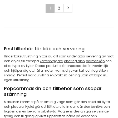
1
2
Festtillbehör för kök och servering
Under köksutrustning hittar du allt som underlättar servering av mat
och dryck, till exempel
kaffebryggare
,
chafing dish
,
värmeskåp
och
olika typer av kylar. Dessa produkter är anpassade för eventmiljö
och hjälper dig att hålla maten varm, drycken kall och logistiken
smidig. Perfekt när du vill ha en praktisk lösning utan att köpa in
egen utrustning.
Popcornmaskin och tillbehör som skapar
stämning
Maskinen kommer på en smidig vagn som gör den enkel att flytta
och placera. Hjulet gör det lätt att rulla in den där den behövs och
höjden ger en bekväm arbetsyta. Vagnens design gör serveringen
tydlig och tillgänglig vilket uppskattas både på event och