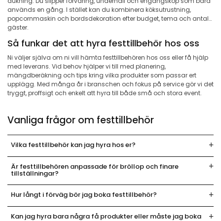
dukning. Du slipper förvaring, underhåll och engångsköp som bara
används en gång. I stället kan du kombinera köksutrustning,
popcornmaskin och bordsdekoration efter budget, tema och antal
gäster.
Så funkar det att hyra festtillbehör hos oss
Ni väljer själva om ni vill hämta festtillbehören hos oss eller få hjälp
med leverans. Vid behov hjälper vi till med planering,
mängdberäkning och tips kring vilka produkter som passar ert
upplägg. Med många år i branschen och fokus på service gör vi det
tryggt, proffsigt och enkelt att hyra till både små och stora event.
Vanliga frågor om festtillbehör
Vilka festtillbehör kan jag hyra hos er?
Är festtillbehören anpassade för bröllop och finare
tillställningar?
Hur långt i förväg bör jag boka festtillbehör?
Kan jag hyra bara några få produkter eller måste jag boka