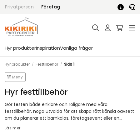
Skip
Privatperson
Företag
to
content
Hyr produkter
Inspiration
Vanliga frågor
Hyr produkter
/
Festtillbehör
/
Sida 1
Meny
Hyr festtillbehör
Gör festen både enklare och roligare med våra
festtillbehör, noga utvalda för att skapa rätt känsla oavsett
om du planerar ett barnkalas, företagsevent eller en
hemmamiddag. Här hittar du allt från
popcornmaskiner
Läs mer
och popcorn till praktisk
köksutrustning
och stämningsfull
bordsdekoration
. När du hyr festtillbehör hos oss får du