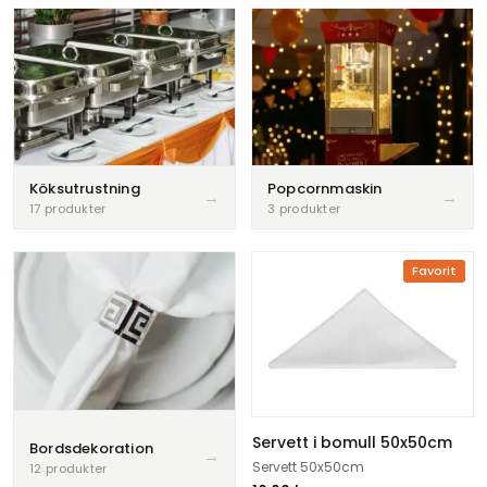
trygg och proffsig service, tydliga råd och flexibla lösningar
som gör förberedelserna smidiga. Vi hjälper dig gärna att
välja rätt detaljer så att helheten känns genomtänkt och
du kan fokusera på gästerna, oavsett budget och stil.
»
Köksutrustning
Popcornmaskin
17 produkter
3 produkter
Favorit
Servett i bomull 50x50cm
Bordsdekoration
Servett 50x50cm
12 produkter