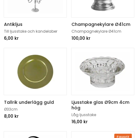
Antikljus
Champagnekylare Ø41cm
Till ljusstake och kandelaber
Champagnekylare Ø41cm
6,00
kr
100,00
kr
Tallrik underlägg guld
Ljusstake glas Ø9cm 4cm
hög
Ø33cm
Låg ljusstake
8,00
kr
16,00
kr
Favorit