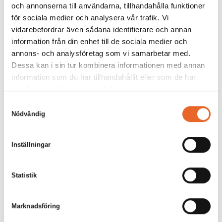
och annonserna till användarna, tillhandahålla funktioner
Kantin GN 1/1 53x32cm
Kylskåp låg barmodell
för sociala medier och analysera vår trafik. Vi
Gastrobleck GN 1/1
Drickakyl
vidarebefordrar även sådana identifierare och annan
35,00
kr
710,00
kr
information från din enhet till de sociala medier och
annons- och analysföretag som vi samarbetar med.
Dessa kan i sin tur kombinera informationen med annan
information som du har tillhandahållit eller som de har
samlat in när du har använt deras tjänster.
Samtyckesval
Nödvändig
Kaffebryggare
Chafing Dish
Inställningar
Värme-rechaud
320,00
kr
260,00
kr
Statistik
Marknadsföring