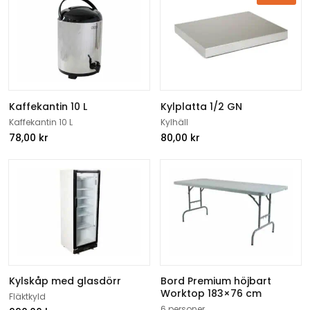
Kaffekantin 10 L
Kylplatta 1/2 GN
Kaffekantin 10 L
Kylhäll
78,00
kr
80,00
kr
Kylskåp med glasdörr
Bord Premium höjbart
Worktop 183×76 cm
Fläktkyld
6 personer