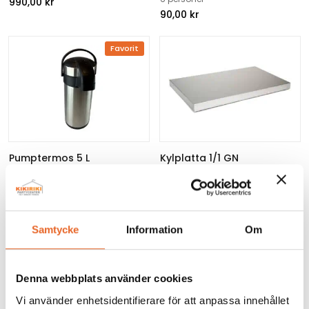
990,00
kr
90,00
kr
Favorit
Pumptermos 5 L
Kylplatta 1/1 GN
Pumptermos 5 L
Kylhäll
60,00
kr
100,00
kr
Samtycke
Information
Om
Denna webbplats använder cookies
Vi använder enhetsidentifierare för att anpassa innehållet