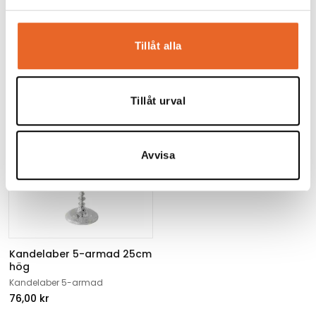
Tillåt alla
Kandelaber 3-armad 25cm
Värmeplatta 1300w
hög
Elektrisk värmehäll
Kandelaber 3-armad
140,00
kr
Tillåt urval
54,00
kr
Avvisa
Kandelaber 5-armad 25cm
hög
Kandelaber 5-armad
76,00
kr