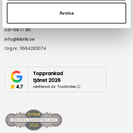
Kontakt
Avvisa
Askims Verkstadsväg 5A 436 34, Göteborg
031-68 17 80
info@kikiriki.se
Org.nr.: 5564283074
Topprankad
tjänst 2026
4.7
verifierad av: Trustindex