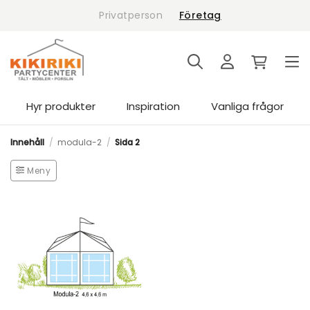
Skip
Privatperson
Företag
to
content
Hyr produkter
Inspiration
Vanliga frågor
Innehåll
/
modula-2
/
Sida 2
Meny