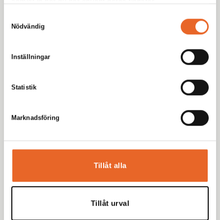
samlat in när du har använt deras tjänster.
Samtyckesval
Nödvändig
Meny
Hyr produkter
Inställningar
Inspiration
Eventbloggen
Statistik
Möbleringsguiden
Bildgalleri
Marknadsföring
Kundservice
Kundinformation
Kontakt
Tillåt alla
Om oss
Om Kikiriki
Tillåt urval
Göteborg Party Centre