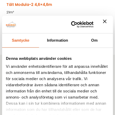
Tält Modula-2 4,6×4,6m
21m²
20-30 personer
2 380,00
kr
Samtycke
Information
Om
1
2
Denna webbplats använder cookies
Kikiriki Partycenter
Vi använder enhetsidentifierare för att anpassa innehållet
och annonserna till användarna, tillhandahålla funktioner
Sedan 1993 har vi hjälpt tusentals kunder i Göteborg
för sociala medier och analysera vår trafik. Vi
med omnejd med uthyrning av tält, möbler och porslin
vidarebefordrar även sådana identifierare och annan
till fester, bröllop och företagsevent. Tryggt. Proffsigt.
information från din enhet till de sociala medier och
Enkelt.
annons- och analysföretag som vi samarbetar med.
Dessa kan i sin tur kombinera informationen med annan
information som du har tillhandahållit eller som de har