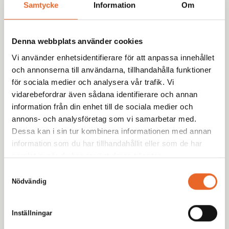
Samtycke
Information
Om
med omnejd med uthyrning av tält, möbler och porslin
till fester, bröllop och företagsevent. Tryggt. Proffsigt.
Enkelt.
Denna webbplats använder cookies
Vi använder enhetsidentifierare för att anpassa innehållet
och annonserna till användarna, tillhandahålla funktioner
för sociala medier och analysera vår trafik. Vi
vidarebefordrar även sådana identifierare och annan
information från din enhet till de sociala medier och
Meny
annons- och analysföretag som vi samarbetar med.
Hyr produkter
Dessa kan i sin tur kombinera informationen med annan
information som du har tillhandahållit eller som de har
Inspiration
samlat in när du har använt deras tjänster.
Eventbloggen
Samtyckesval
Möbleringsguiden
Nödvändig
Bildgalleri
Inställningar
Kundservice