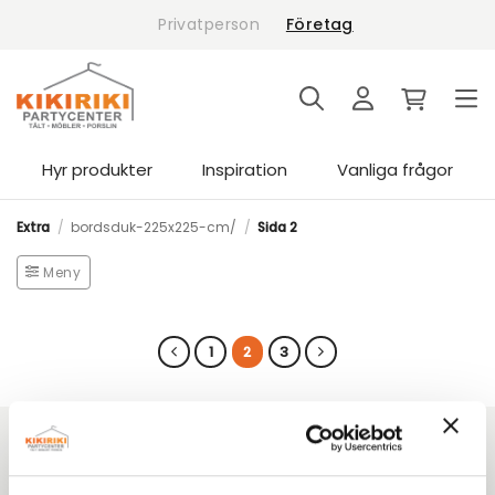
Skip
Privatperson
Företag
to
content
Hyr produkter
Inspiration
Vanliga frågor
Extra
/
bordsduk-225x225-cm/
/
Sida 2
Meny
1
2
3
Kikiriki Partycenter
Sedan 1993 har vi hjälpt tusentals kunder i Göteborg