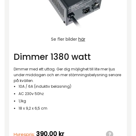
Se fler bilder
här
Dimmer 1380 watt
Dimmer med ett uttag. Ger dig möjlighet till lite mer ljus
under middagen och en mer stämningsbelysning senare
på kvällen.
10A / 6A (induktiv belasning)
AC 230v 50hz
1,1kg
18 x 9,2 x 6,5 cm
390,00
kr
Hyrespris: