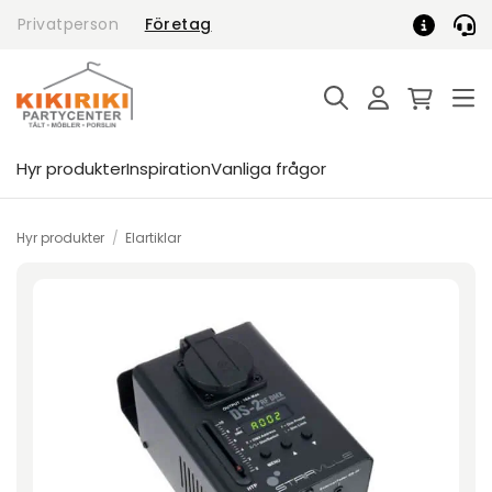
Skip
Privatperson
Företag
to
content
Hyr produkter
Inspiration
Vanliga frågor
Hyr produkter
/
Elartiklar