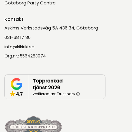
Göteborg Party Centre
Kontakt
Askims Verkstadsväg 5A 436 34, Göteborg
031-68 17 80
info@kikiriki.se
Org.nr.: 5564283074
Topprankad
tjänst 2026
4.7
verifierad av: Trustindex