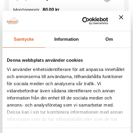
Montagepris:
80,00
kr
Dimmer 1380 watt mängd
Lägg till i förfrågan
Samtycke
Information
Om
Denna webbplats använder cookies
Vi använder enhetsidentifierare för att anpassa innehållet
och annonserna till användarna, tillhandahålla funktioner
för sociala medier och analysera vår trafik. Vi
Andra köpte även till
vidarebefordrar även sådana identifierare och annan
information från din enhet till de sociala medier och
annons- och analysföretag som vi samarbetar med.
Dessa kan i sin tur kombinera informationen med annan
information som du har tillhandahållit eller som de har
Bildgalleri för denna produkt
samlat in när du har använt deras tjänster.