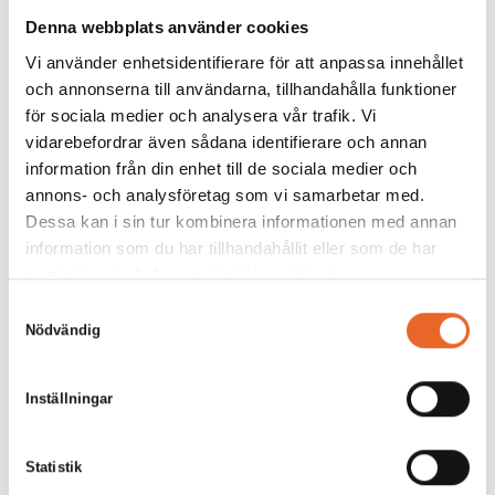
Denna webbplats använder cookies
Vi använder enhetsidentifierare för att anpassa innehållet
Bildgalleri för denna produkt
och annonserna till användarna, tillhandahålla funktioner
för sociala medier och analysera vår trafik. Vi
vidarebefordrar även sådana identifierare och annan
information från din enhet till de sociala medier och
annons- och analysföretag som vi samarbetar med.
Dessa kan i sin tur kombinera informationen med annan
information som du har tillhandahållit eller som de har
samlat in när du har använt deras tjänster.
Samtyckesval
Nödvändig
Inställningar
Statistik