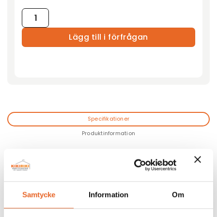
Röd matta 5m mängd
Lägg till i förfrågan
Specifikationer
Produktinformation
Mått: 1,15 x 5 m
Vikt: 17,5 kg
Andra köpte även till
Samtycke
Information
Om