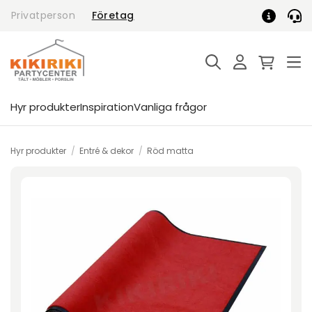
Skip
Privatperson
Företag
to
content
Hyr produkter
Inspiration
Vanliga frågor
Hyr produkter
/
Entré & dekor
/
Röd matta