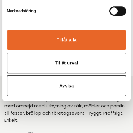
Marknadsföring
Tillåt alla
Tillåt urval
Avvisa
Kikiriki Partycenter
Sedan 1993 har vi hjälpt tusentals kunder i Göteborg
med omnejd med uthyrning av tält, möbler och porslin
till fester, bröllop och företagsevent. Tryggt. Proffsigt.
Enkelt.