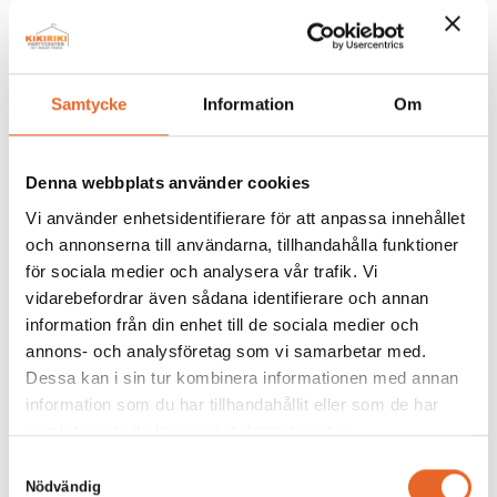
Stolsdyna lila mängd
Lägg till i förfrågan
Samtycke
Information
Om
Denna webbplats använder cookies
Vi använder enhetsidentifierare för att anpassa innehållet
och annonserna till användarna, tillhandahålla funktioner
Andra köpte även till
för sociala medier och analysera vår trafik. Vi
vidarebefordrar även sådana identifierare och annan
information från din enhet till de sociala medier och
annons- och analysföretag som vi samarbetar med.
Dessa kan i sin tur kombinera informationen med annan
Bildgalleri för denna produkt
information som du har tillhandahållit eller som de har
samlat in när du har använt deras tjänster.
Samtyckesval
Det är tyvärr tomt här för tillfället.
Nödvändig