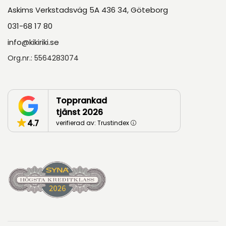
Askims Verkstadsväg 5A 436 34, Göteborg
031-68 17 80
info@kikiriki.se
Org.nr.: 5564283074
Topprankad
tjänst 2026
4.7
verifierad av: Trustindex