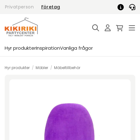
Skip
Privatperson
Företag
to
content
Hyr produkter
Inspiration
Vanliga frågor
Hyr produkter
/
Möbler
/
Möbeltillbehör