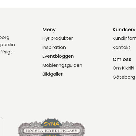
Meny
Kundserv
eborg
Hyr produkter
Kundinfor
porslin
Inspiration
Kontakt
ffsigt.
Eventbloggen
Om oss
Möbleringsguiden
Om Kikiriki
Bildgalleri
Göteborg 