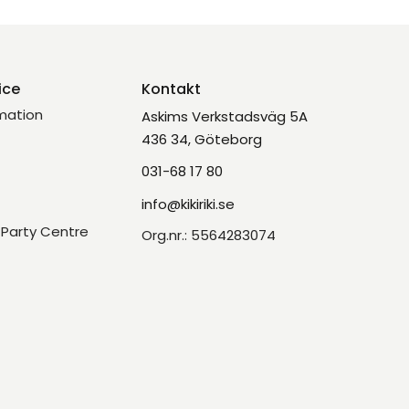
ice
Kontakt
mation
Askims Verkstadsväg 5A
436 34, Göteborg
031-68 17 80
info@kikiriki.se
Party Centre
Org.nr.: 5564283074