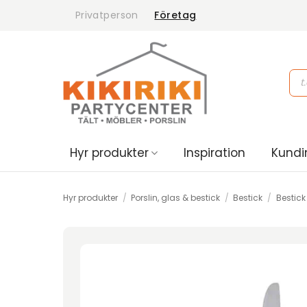
Skip
Privatperson
Företag
to
content
Pro
sea
Hyr produkter
Inspiration
Kundi
Hyr produkter
/
Porslin, glas & bestick
/
Bestick
/
Bestick