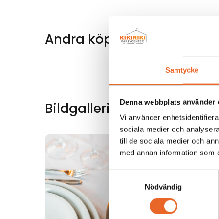
Andra köpte även till
Samtycke
Denna webbplats använder 
Bildgalleri för denna produ
Vi använder enhetsidentifierar
sociala medier och analysera 
till de sociala medier och a
med annan information som du 
Samtyckesval
Nödvändig