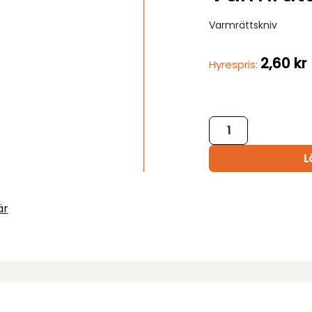
Varmrättskniv
2,60
kr
Hyrespris:
Varmrättskniv bud
L
är