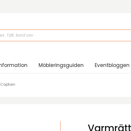
ducts
rch
nformation
Möbleringsguiden
Eventbloggen
 Captain
Varmrätt