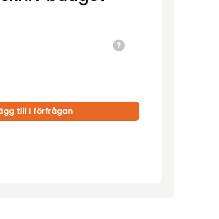
get mängd
ägg till i förfrågan