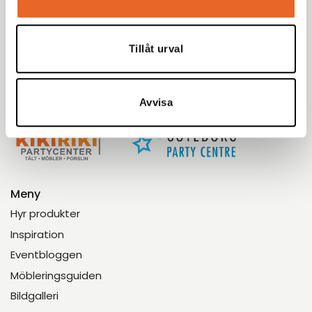
Kikiriki Partycenter
Sedan 1993 har vi hjälpt tusentals kunder i Göteborg
Tillåt urval
med omnejd med uthyrning av tält, möbler och porslin
till fester, bröllop och företagsevent. Tryggt. Proffsigt.
Enkelt.
Avvisa
Meny
Hyr produkter
Inspiration
Eventbloggen
Möbleringsguiden
Bildgalleri