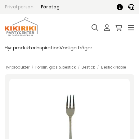
Skip
Privatperson
Företag
to
content
Hyr produkter
Inspiration
Vanliga frågor
Hyr produkter
/
Porslin, glas & bestick
/
Bestick
/
Bestick Noble