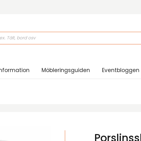
ducts
rch
nformation
Möbleringsguiden
Eventbloggen
Porslinssk