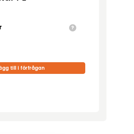
r
ngd
ägg till i förfrågan