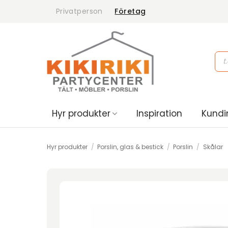
Skip
Privatperson
Företag
to
content
Pro
sea
Hyr produkter
Inspiration
Kundi
Hyr produkter
/
Porslin, glas & bestick
/
Porslin
/
Skålar