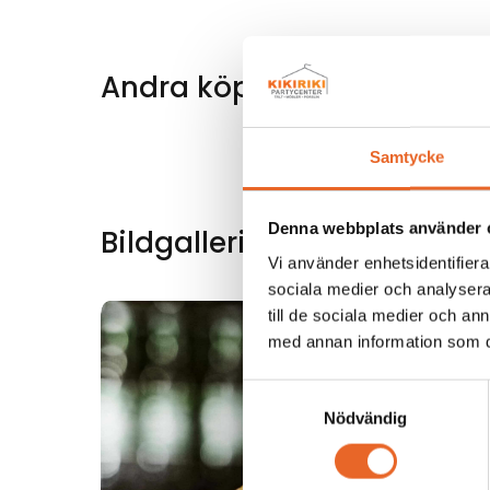
Andra köpte även till
Samtycke
Denna webbplats använder 
Bildgalleri för denna produ
Vi använder enhetsidentifierar
sociala medier och analysera 
till de sociala medier och a
med annan information som du 
Samtyckesval
Nödvändig