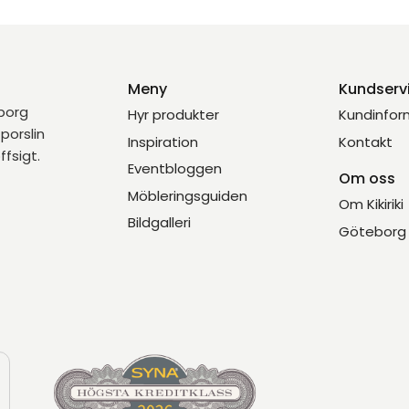
Meny
Kundserv
eborg
Hyr produkter
Kundinfor
porslin
Inspiration
Kontakt
ffsigt.
Eventbloggen
Om oss
Möbleringsguiden
Om Kikiriki
Bildgalleri
Göteborg 