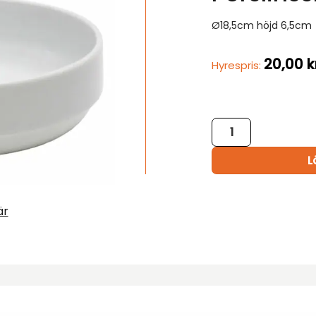
Ø18,5cm höjd 6,5cm
20,00
k
Hyrespris:
Porslinsskål 1 L mä
L
är