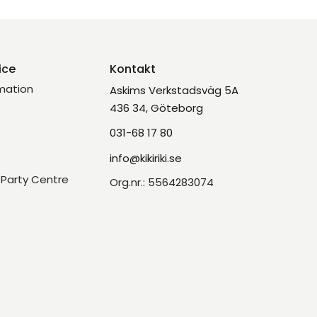
ice
Kontakt
mation
Askims Verkstadsväg 5A
436 34, Göteborg
031-68 17 80
info@kikiriki.se
Party Centre
Org.nr.: 5564283074