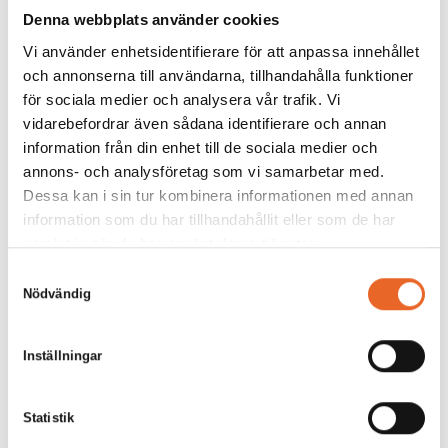
Denna webbplats använder cookies
Vi använder enhetsidentifierare för att anpassa innehållet
Bildgalleri för denna produkt
och annonserna till användarna, tillhandahålla funktioner
för sociala medier och analysera vår trafik. Vi
vidarebefordrar även sådana identifierare och annan
information från din enhet till de sociala medier och
annons- och analysföretag som vi samarbetar med.
Dessa kan i sin tur kombinera informationen med annan
information som du har tillhandahållit eller som de har
samlat in när du har använt deras tjänster.
Samtyckesval
Nödvändig
Inställningar
Statistik