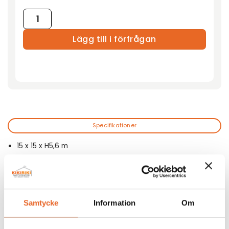
Tält R15-XXL 15x15m mängd
Lägg till i förfrågan
Specifikationer
15 x 15 x H5,6 m
1687 kg
Hopfälld 6,8 x 1,0 x 1,1 m
Andra köpte även till
Samtycke
Information
Om