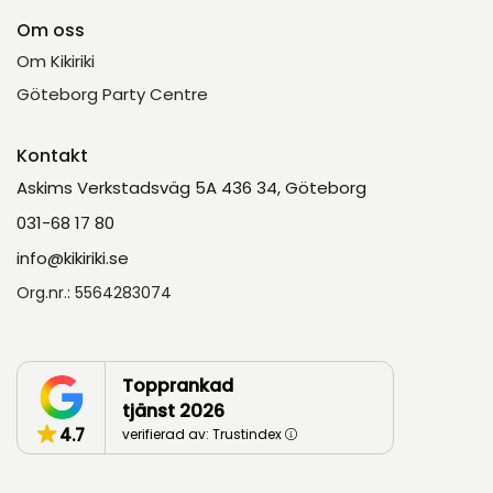
Om oss
Om Kikiriki
Göteborg Party Centre
Kontakt
Askims Verkstadsväg 5A 436 34, Göteborg
031-68 17 80
info@kikiriki.se
Org.nr.: 5564283074
Topprankad
tjänst 2026
4.7
verifierad av: Trustindex