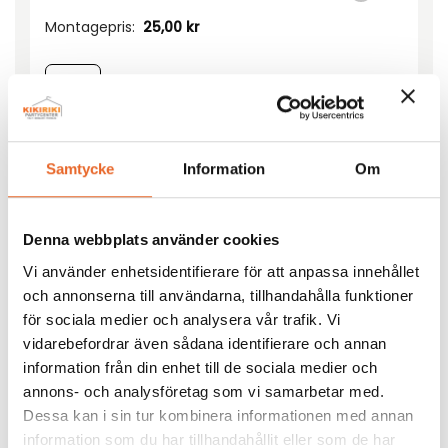
Montagepris:
25,00
kr
Överkörningsskydd 1m mängd
Lägg till i förfrågan
Samtycke
Information
Om
Denna webbplats använder cookies
Vi använder enhetsidentifierare för att anpassa innehållet
Monteringsanvisning
och annonserna till användarna, tillhandahålla funktioner
för sociala medier och analysera vår trafik. Vi
c8b0e7e2-d5e5-49a1-8a15-956f207a31d8
vidarebefordrar även sådana identifierare och annan
information från din enhet till de sociala medier och
Andra köpte även till
annons- och analysföretag som vi samarbetar med.
Dessa kan i sin tur kombinera informationen med annan
information som du har tillhandahållit eller som de har