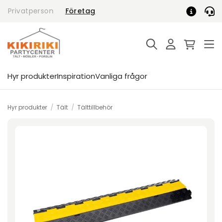
Skip
Privatperson
Företag
to
content
Hyr produkter
Inspiration
Vanliga frågor
Hyr produkter
/
Tält
/
Tälttillbehör