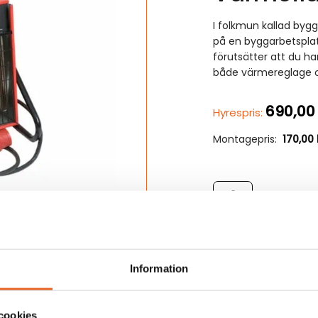
I folkmun kallad bygg
på en byggarbetsplat
förutsätter att du ha
både värmereglage oc
690,0
Hyrespris:
Montagepris:
170,00
Värmefläkt 9kW 3-
är
L
Information
cookies