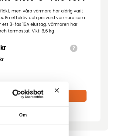
fläkt, men våra värmare har aldrig varit
s. En effektiv och prisvärd värmare som
r ett 3-fas 16A eluttag. Värmaren har
h termostat. Vikt: 8,6 kg
0
kr
kr
fas 16A mängd
ägg till i förfrågan
Om