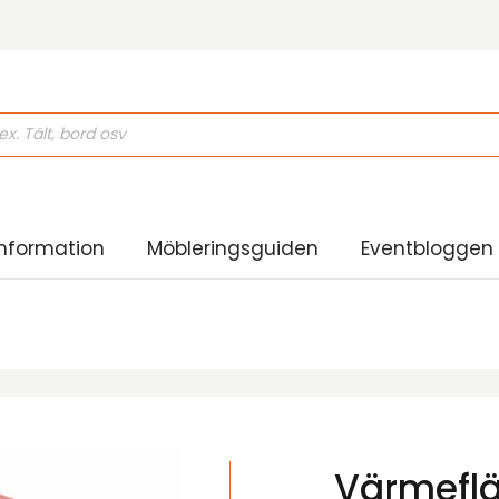
ducts
rch
nformation
Möbleringsguiden
Eventbloggen
Värmeflä