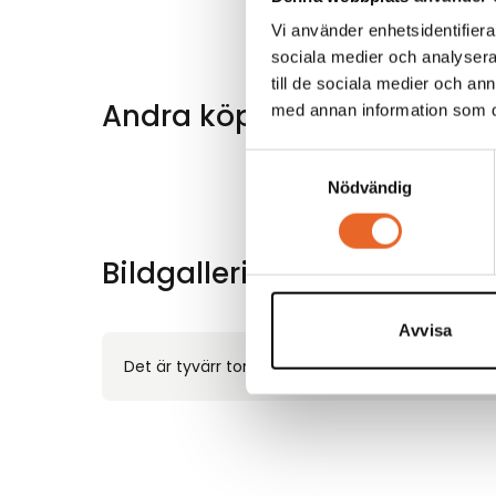
Vi använder enhetsidentifierar
sociala medier och analysera 
till de sociala medier och a
Andra köpte även till
med annan information som du 
Samtyckesval
Nödvändig
Bildgalleri för denna produ
Avvisa
Det är tyvärr tomt här för tillfället.