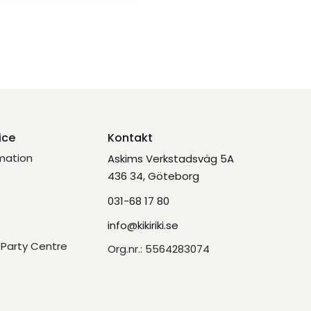
ice
Kontakt
mation
Askims Verkstadsväg 5A
436 34, Göteborg
031-68 17 80
info@kikiriki.se
Party Centre
Org.nr.: 5564283074