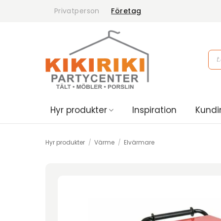
Skip
Privatperson
Företag
to
content
Pro
sea
Hyr produkter
Inspiration
Kundi
Hyr produkter
/
Värme
/
Elvärmare