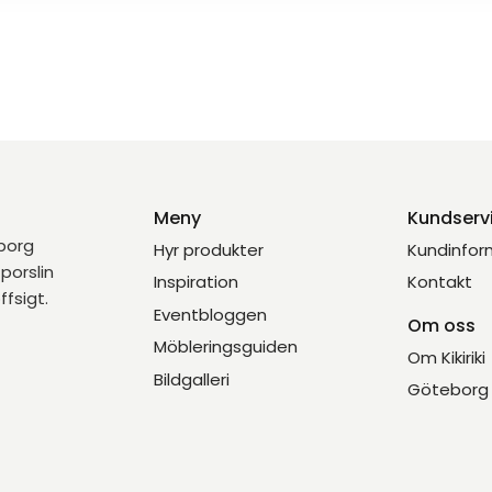
Meny
Kundserv
eborg
Hyr produkter
Kundinfor
porslin
Inspiration
Kontakt
ffsigt.
Eventbloggen
Om oss
Möbleringsguiden
Om Kikiriki
Bildgalleri
Göteborg 