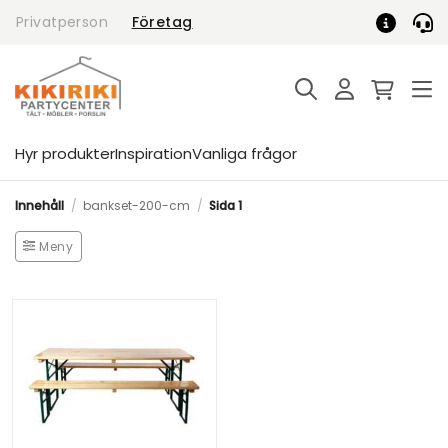
Skip
Privatperson
Företag
to
content
Hyr produkter
Inspiration
Vanliga frågor
Innehåll
/
bankset-200-cm
/
Sida 1
Meny