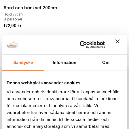
Bord och bänkset 200cm
Höjd 77cm
8 personer
172,00
kr
1
2
3
4
5
Samtycke
Information
Om
Kikiriki Partycenter
Denna webbplats använder cookies
Sedan 1993 har vi hjälpt tusentals kunder i Göteborg
Vi använder enhetsidentifierare för att anpassa innehållet
med omnejd med uthyrning av tält, möbler och porslin
och annonserna till användarna, tillhandahålla funktioner
till fester, bröllop och företagsevent. Tryggt. Proffsigt.
för sociala medier och analysera vår trafik. Vi
Enkelt.
vidarebefordrar även sådana identifierare och annan
information från din enhet till de sociala medier och
annons- och analysföretag som vi samarbetar med.