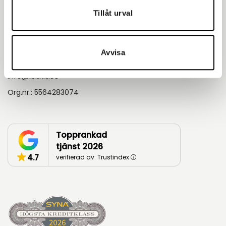
Göteborg Party Centre
Tillåt urval
Kontakt
Askims Verkstadsväg 5A 436 34, Göteborg
Avvisa
031-68 17 80
info@kikiriki.se
Org.nr.: 5564283074
Topprankad
tjänst 2026
4.7
verifierad av: Trustindex