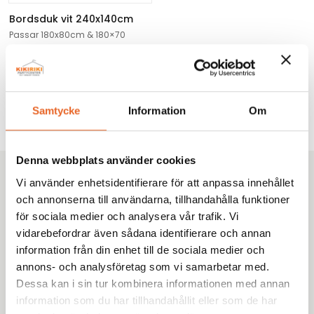
Bordsduk vit 240x140cm
Passar 180x80cm & 180×70
62,00
kr
1
2
3
4
…
9
10
11
Samtycke
Information
Om
Denna webbplats använder cookies
Vi använder enhetsidentifierare för att anpassa innehållet
Kikiriki Partycenter
och annonserna till användarna, tillhandahålla funktioner
Sedan 1993 har vi hjälpt tusentals kunder i Göteborg
för sociala medier och analysera vår trafik. Vi
med omnejd med uthyrning av tält, möbler och porslin
vidarebefordrar även sådana identifierare och annan
till fester, bröllop och företagsevent. Tryggt. Proffsigt.
information från din enhet till de sociala medier och
Enkelt.
annons- och analysföretag som vi samarbetar med.
Dessa kan i sin tur kombinera informationen med annan
information som du har tillhandahållit eller som de har