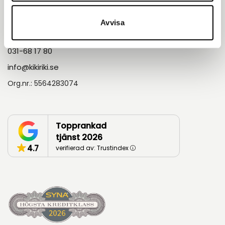
Kontakt
Avvisa
Askims Verkstadsväg 5A 436 34, Göteborg
031-68 17 80
info@kikiriki.se
Org.nr.: 5564283074
Topprankad
tjänst 2026
4.7
verifierad av: Trustindex