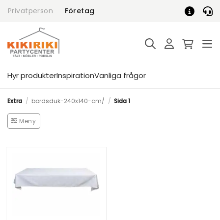
Skip
Privatperson
Företag
to
content
Hyr produkter
Inspiration
Vanliga frågor
Extra
/
bordsduk-240x140-cm/
/
Sida 1
Meny