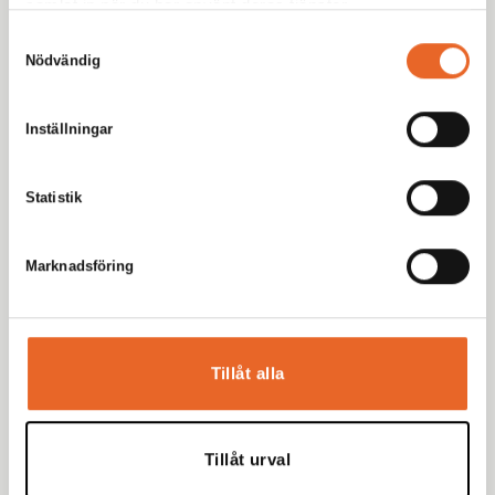
samlat in när du har använt deras tjänster.
Samtyckesval
Nödvändig
Meny
Hyr produkter
Inställningar
Inspiration
Eventbloggen
Statistik
Möbleringsguiden
Bildgalleri
Marknadsföring
Kundservice
Kundinformation
Kontakt
Tillåt alla
Om oss
Om Kikiriki
Tillåt urval
Göteborg Party Centre